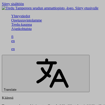
Siirry sisältöön
Siirry etusivulle
Yhteystiedot
Opetusravintolamme
Tredu-kauppa
Ajankohtaista
fi
en
en
Translate
Käännä