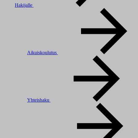
Hakijalle
Aikuiskoulutus
Yhteishaku