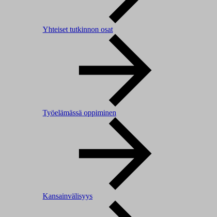
Yhteiset tutkinnon osat
Työelämässä oppiminen
Kansainvälisyys