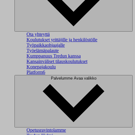
Ota yhteyttä
Koulutukset yrittäjille ja henkilöstölle
Työpaikkaohjaajalle
Työelämäpalaute
Kumppanuus Tredun kanssa
Kansainväliset tilauskoulutukset
Konepajakoulu
Platform6
Palvelumme
Avaa valikko
Opetusravintolamme