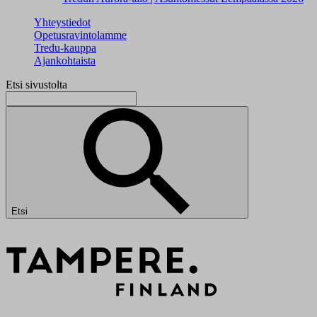
Yhteystiedot
Opetusravintolamme
Tredu-kauppa
Ajankohtaista
Etsi sivustolta
Etsi