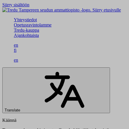
Siirry sisältöön
Siirry etusivulle
Yhteystiedot
Opetusravintolamme
Tredu-kauppa
Ajankohtaista
en
fi
en
Translate
Käännä