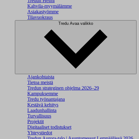
Tredun Helmi
Kahvila-myymälämme
Asiakastyömme
Tilavuokraus
Tredu
Avaa valikko
Ajankohtaista
Tietoa meistä
Tredun strateginen ohjelma 2026–29
Kampuksemme
Tredu työnantajana
Kestävä kehitys
Laadunhallinta
Turvallisuus
Projektit
Digitaaliset todistukset
Yhteystiedot
Tredun Aurora-talo | Asuntomessut Lempäälässä 2026