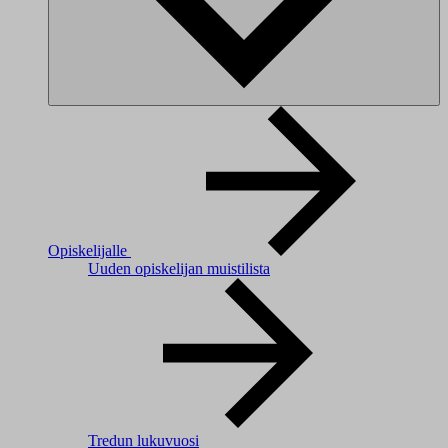
Opiskelijalle
Uuden opiskelijan muistilista
Tredun lukuvuosi