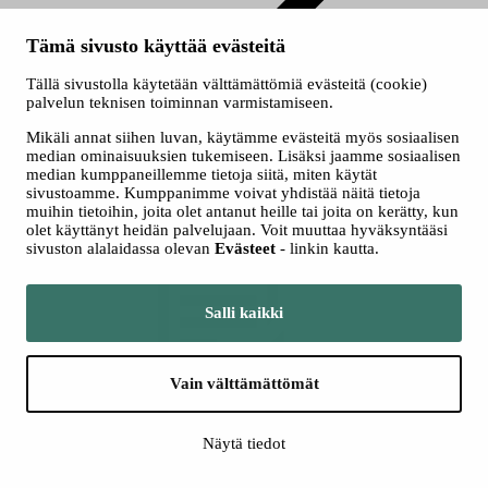
Perustutkinto
Tämä sivusto käyttää evästeitä
IT-tukihenkilö
Tällä sivustolla käytetään välttämättömiä evästeitä (cookie)
Tieto- ja viestintätekniikan perustutkinto
palvelun teknisen toiminnan varmistamiseen.
IT-tukihenkilö
Mikäli annat siihen luvan, käytämme evästeitä myös sosiaalisen
median ominaisuuksien tukemiseen. Lisäksi jaamme sosiaalisen
median kumppaneillemme tietoja siitä, miten käytät
IT-tukihenkilö tuntee erilaiset verkkoratkaisut ja hallitsee
sivustoamme. Kumppanimme voivat yhdistää näitä tietoja
palvelinohjelmistojen ylläpidon ja virtualisoinnin. Hän selvittää
muihin tietoihin, joita olet antanut heille tai joita on kerätty, kun
tietoteknisiä ongelmia ja hallitsee laitteistoja, ohjelmistoja,
olet käyttänyt heidän palvelujaan. Voit muuttaa hyväksyntääsi
lähiverkkoja ja palvelimia.
sivuston alalaidassa olevan
Evästeet
- linkin kautta.
Salli kaikki
Vain välttämättömät
Kuuntele
Kuuntele
Näytä tiedot