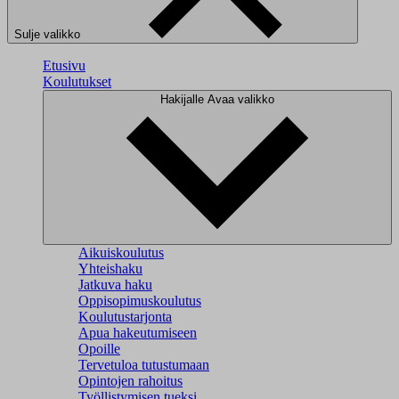
Sulje valikko
Etusivu
Koulutukset
Hakijalle
Avaa valikko
Aikuiskoulutus
Yhteishaku
Jatkuva haku
Oppisopimuskoulutus
Koulutustarjonta
Apua hakeutumiseen
Opoille
Tervetuloa tutustumaan
Opintojen rahoitus
Työllistymisen tueksi