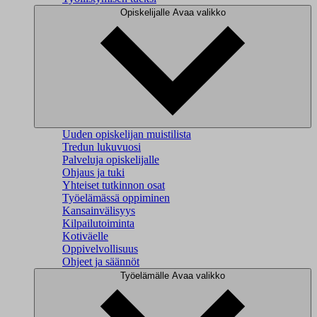
Opiskelijalle
Avaa valikko
Uuden opiskelijan muistilista
Tredun lukuvuosi
Palveluja opiskelijalle
Ohjaus ja tuki
Yhteiset tutkinnon osat
Työelämässä oppiminen
Kansainvälisyys
Kilpailutoiminta
Kotiväelle
Oppivelvollisuus
Ohjeet ja säännöt
Työelämälle
Avaa valikko