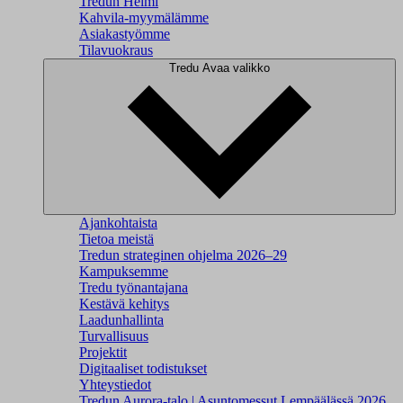
Tredun Helmi
Kahvila-myymälämme
Asiakastyömme
Tilavuokraus
Tredu
Avaa valikko
Ajankohtaista
Tietoa meistä
Tredun strateginen ohjelma 2026–29
Kampuksemme
Tredu työnantajana
Kestävä kehitys
Laadunhallinta
Turvallisuus
Projektit
Digitaaliset todistukset
Yhteystiedot
Tredun Aurora-talo | Asuntomessut Lempäälässä 2026