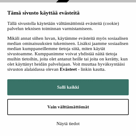
Tämä sivusto käyttää evästeitä
Juomien myynti ja tarjoilu
Tällä sivustolla käytetään välttämättömiä evästeitä (cookie)
palvelun teknisen toiminnan varmistamiseen.
Tutkinnon osa/osia ravintola- ja catering-alan perustutkinnosta.
Mikäli annat siihen luvan, käytämme evästeitä myös sosiaalisen
Juomien myynti ja tarjoilu
median ominaisuuksien tukemiseen. Lisäksi jaamme sosiaalisen
median kumppaneillemme tietoja siitä, miten käytät
sivustoamme. Kumppanimme voivat yhdistää näitä tietoja
Onko asiakaspalvelu lähellä sydäntäsi? Haluatko tarjota asiakkaille
muihin tietoihin, joita olet antanut heille tai joita on kerätty, kun
onnistuneita ravintolaelämyksiä? Tämä koulutus voisi sopia juuri
olet käyttänyt heidän palvelujaan. Voit muuttaa hyväksyntääsi
sinulle.
sivuston alalaidassa olevan
Evästeet
- linkin kautta.
Hae koulutukseen opintopolussa!
Salli kaikki
Hakuaika 17.08. - 23.09.2026
Vain välttämättömät
Näytä tiedot