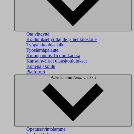
Ota yhteyttä
Koulutukset yrittäjille ja henkilöstölle
Työpaikkaohjaajalle
Työelämäpalaute
Kumppanuus Tredun kanssa
Kansainväliset tilauskoulutukset
Konepajakoulu
Platform6
Palvelumme
Avaa valikko
Opetusravintolamme