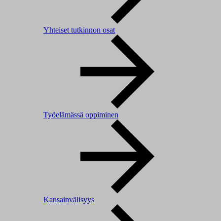
Yhteiset tutkinnon osat
Työelämässä oppiminen
Kansainvälisyys