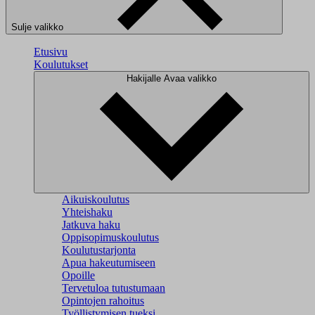
Sulje valikko
Etusivu
Koulutukset
Hakijalle
Avaa valikko
Aikuiskoulutus
Yhteishaku
Jatkuva haku
Oppisopimuskoulutus
Koulutustarjonta
Apua hakeutumiseen
Opoille
Tervetuloa tutustumaan
Opintojen rahoitus
Työllistymisen tueksi