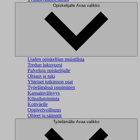
Opiskelijalle
Avaa valikko
Uuden opiskelijan muistilista
Tredun lukuvuosi
Palveluja opiskelijalle
Ohjaus ja tuki
Yhteiset tutkinnon osat
Työelämässä oppiminen
Kansainvälisyys
Kilpailutoiminta
Kotiväelle
Oppivelvollisuus
Ohjeet ja säännöt
Työelämälle
Avaa valikko