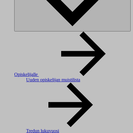
Opiskelijalle
Uuden opiskelijan muistilista
Tredun lukuvuosi