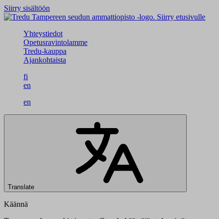
Siirry sisältöön
Siirry etusivulle
Yhteystiedot
Opetusravintolamme
Tredu-kauppa
Ajankohtaista
fi
en
en
Translate
Käännä