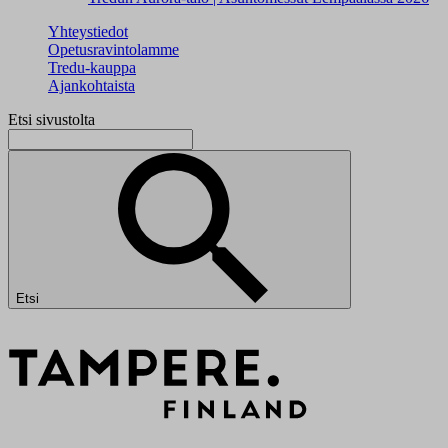
Yhteystiedot
Opetusravintolamme
Tredu-kauppa
Ajankohtaista
Etsi sivustolta
Etsi