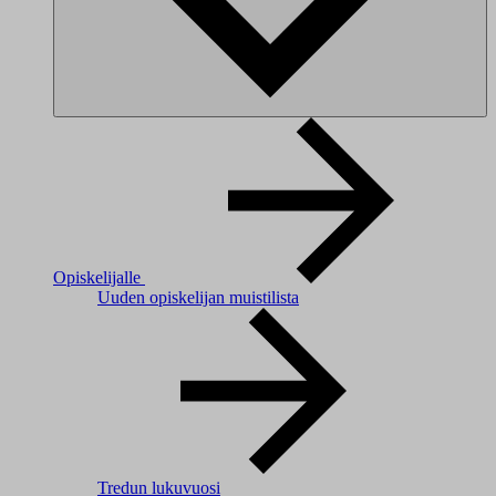
Opiskelijalle
Uuden opiskelijan muistilista
Tredun lukuvuosi