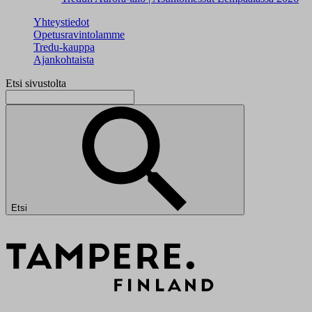
Yhteystiedot
Opetusravintolamme
Tredu-kauppa
Ajankohtaista
Etsi sivustolta
Etsi