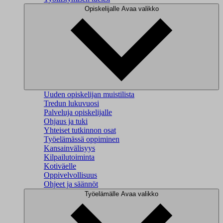
Opiskelijalle
Avaa valikko
Uuden opiskelijan muistilista
Tredun lukuvuosi
Palveluja opiskelijalle
Ohjaus ja tuki
Yhteiset tutkinnon osat
Työelämässä oppiminen
Kansainvälisyys
Kilpailutoiminta
Kotiväelle
Oppivelvollisuus
Ohjeet ja säännöt
Työelämälle
Avaa valikko