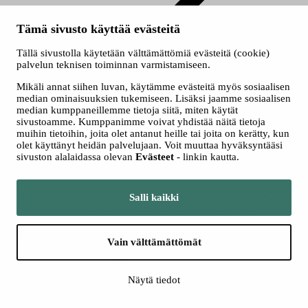
Perustutkinto
Tämä sivusto käyttää evästeitä
Lähihoitajaksi oppisopimuksella
Tällä sivustolla käytetään välttämättömiä evästeitä (cookie)
Sosiaali- ja terveysalan perustutkinto
palvelun teknisen toiminnan varmistamiseen.
Lähihoitajaksi oppisopimuksella
Mikäli annat siihen luvan, käytämme evästeitä myös sosiaalisen
median ominaisuuksien tukemiseen. Lisäksi jaamme sosiaalisen
median kumppaneillemme tietoja siitä, miten käytät
Haluatko tehdä työtä ihmisten parissa ja hankkia ammatin, joka
sivustoamme. Kumppanimme voivat yhdistää näitä tietoja
työllistää nyt ja tulevaisuudessa? Hanki ammatillista etumatkaa ja
muihin tietoihin, joita olet antanut heille tai joita on kerätty, kun
opiskele lähihoitajaksi Tredussa!
olet käyttänyt heidän palvelujaan. Voit muuttaa hyväksyntääsi
sivuston alalaidassa olevan
Evästeet
- linkin kautta.
Hae koulutukseen
Ota yhteyttä oppisopimusasiantuntija Jaana Virtaseen (puh. 050 329
Salli kaikki
5713, jaana.p.virtanen@tampere.fi) ennen hakeutumista.
Lue lisää oppisopimuksesta
Vain välttämättömät
Näytä tiedot