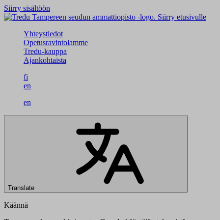
Siirry sisältöön
Siirry etusivulle
Yhteystiedot
Opetusravintolamme
Tredu-kauppa
Ajankohtaista
fi
en
en
Translate
Käännä