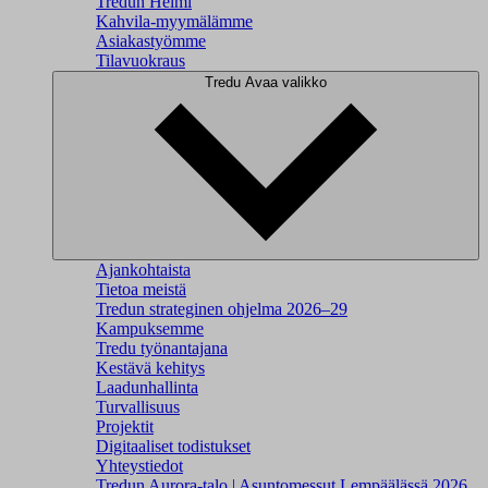
Tredun Helmi
Kahvila-myymälämme
Asiakastyömme
Tilavuokraus
Tredu
Avaa valikko
Ajankohtaista
Tietoa meistä
Tredun strateginen ohjelma 2026–29
Kampuksemme
Tredu työnantajana
Kestävä kehitys
Laadunhallinta
Turvallisuus
Projektit
Digitaaliset todistukset
Yhteystiedot
Tredun Aurora-talo | Asuntomessut Lempäälässä 2026