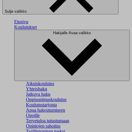
Sulje valikko
Etusivu
Koulutukset
Hakijalle
Avaa valikko
Aikuiskoulutus
Yhteishaku
Jatkuva haku
Oppisopimuskoulutus
Koulutustarjonta
Apua hakeutumiseen
Opoille
Tervetuloa tutustumaan
Opintojen rahoitus
Työllistymisen tueksi