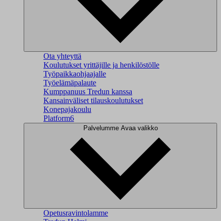
Ota yhteyttä
Koulutukset yrittäjille ja henkilöstölle
Työpaikkaohjaajalle
Työelämäpalaute
Kumppanuus Tredun kanssa
Kansainväliset tilauskoulutukset
Konepajakoulu
Platform6
Palvelumme
Avaa valikko
Opetusravintolamme