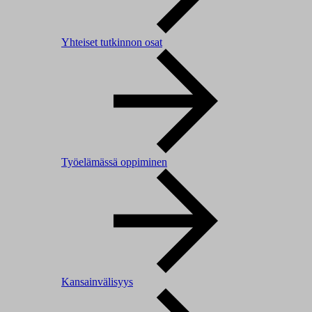
Yhteiset tutkinnon osat
Työelämässä oppiminen
Kansainvälisyys