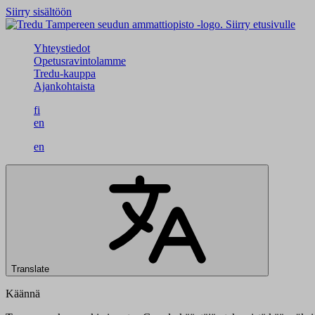
Siirry sisältöön
Siirry etusivulle
Yhteystiedot
Opetusravintolamme
Tredu-kauppa
Ajankohtaista
fi
en
en
Translate
Käännä