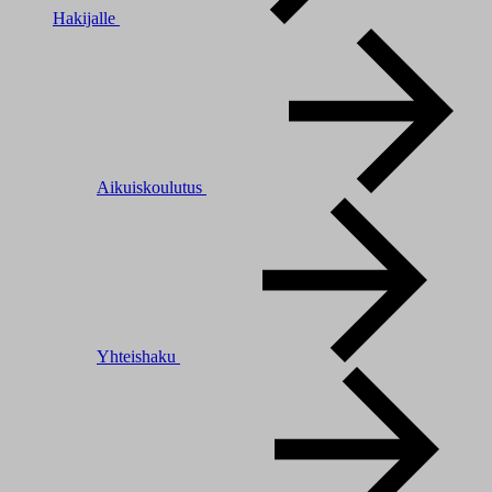
Hakijalle
Aikuiskoulutus
Yhteishaku