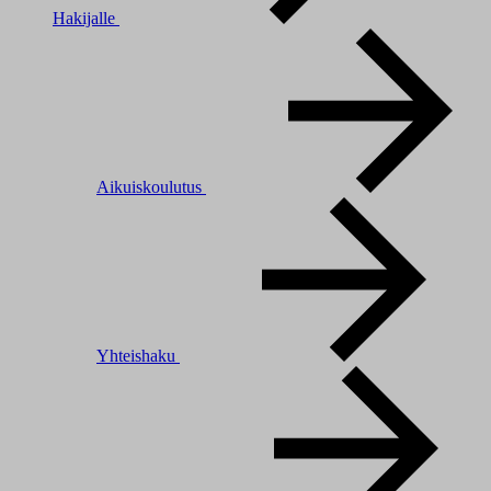
Hakijalle
Aikuiskoulutus
Yhteishaku