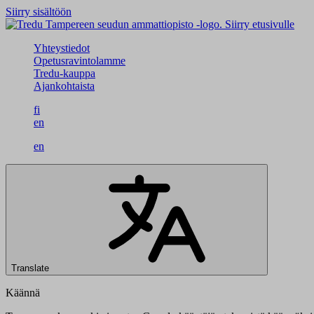
Siirry sisältöön
Siirry etusivulle
Yhteystiedot
Opetusravintolamme
Tredu-kauppa
Ajankohtaista
fi
en
en
Translate
Käännä