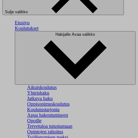
Sulje valikko
Etusivu
Koulutukset
Hakijalle
Avaa valikko
Aikuiskoulutus
Yhteishaku
Jatkuva haku
Oppisopimuskoulutus
Koulutustarjonta
Apua hakeutumiseen
Opoille
Tervetuloa tutustumaan
Opintojen rahoitus
Työllistymisen tueksi