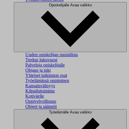
Opiskelijalle
Avaa valikko
Uuden opiskelijan muistilista
Tredun lukuvuosi
Palveluja opiskelijalle
Ohjaus ja tuki
Yhteiset tutkinnon osat
Työelämässä oppiminen
Kansainvälisyys
Kilpailutoiminta
Kotiväelle
Oppivelvollisuus
Ohjeet ja säännöt
Työelämälle
Avaa valikko