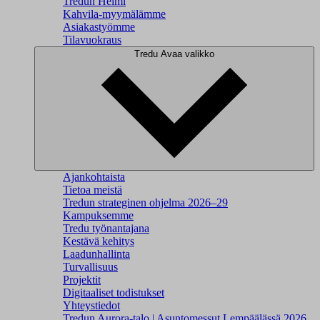
Tredun Helmi
Kahvila-myymälämme
Asiakastyömme
Tilavuokraus
Tredu
Avaa valikko
Ajankohtaista
Tietoa meistä
Tredun strateginen ohjelma 2026–29
Kampuksemme
Tredu työnantajana
Kestävä kehitys
Laadunhallinta
Turvallisuus
Projektit
Digitaaliset todistukset
Yhteystiedot
Tredun Aurora-talo | Asuntomessut Lempäälässä 2026