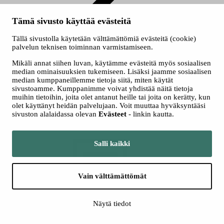
Tämä sivusto käyttää evästeitä
Palliatiivisessa hoidossa toimiminen ja saattohoito
Tällä sivustolla käytetään välttämättömiä evästeitä (cookie)
palvelun teknisen toiminnan varmistamiseen.
Palliatiivisessa hoidossa toimiminen ja saattohoito
Mikäli annat siihen luvan, käytämme evästeitä myös sosiaalisen
median ominaisuuksien tukemiseen. Lisäksi jaamme sosiaalisen
Haluatko päivittää osaamistasi palliatiivisessa hoidossa? Hanki
median kumppaneillemme tietoja siitä, miten käytät
ammatillista etumatkaa ja täydennä osaamistasi Tredussa!
sivustoamme. Kumppanimme voivat yhdistää näitä tietoja
muihin tietoihin, joita olet antanut heille tai joita on kerätty, kun
Hae koulutukseen
olet käyttänyt heidän palvelujaan. Voit muuttaa hyväksyntääsi
sivuston alalaidassa olevan
Evästeet
- linkin kautta.
Hakuaika 17.08. - 23.09.2026
Salli kaikki
Vain välttämättömät
Näytä tiedot
Kuuntele
Kuuntele