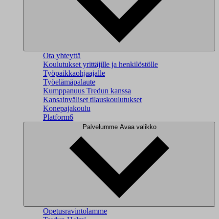
Ota yhteyttä
Koulutukset yrittäjille ja henkilöstölle
Työpaikkaohjaajalle
Työelämäpalaute
Kumppanuus Tredun kanssa
Kansainväliset tilauskoulutukset
Konepajakoulu
Platform6
Palvelumme
Avaa valikko
Opetusravintolamme