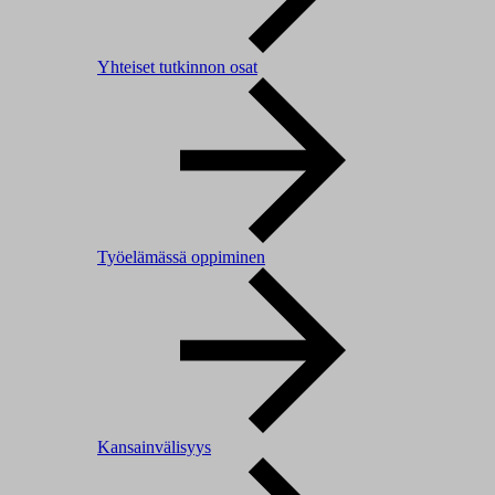
Yhteiset tutkinnon osat
Työelämässä oppiminen
Kansainvälisyys