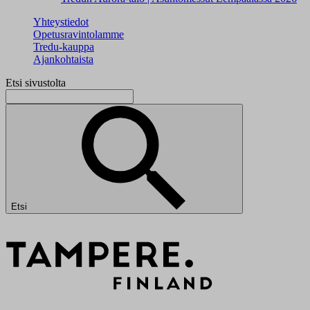
Yhteystiedot
Opetusravintolamme
Tredu-kauppa
Ajankohtaista
Etsi sivustolta
Etsi