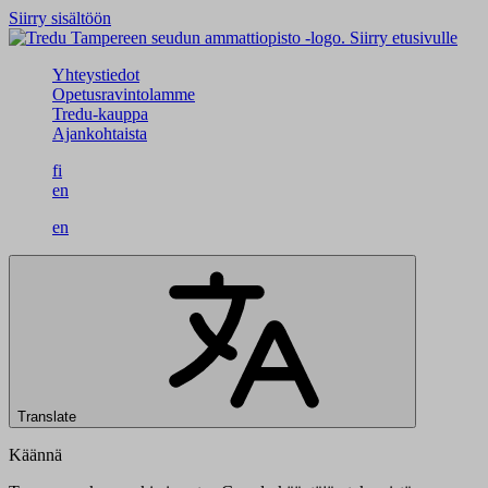
Siirry sisältöön
Siirry etusivulle
Yhteystiedot
Opetusravintolamme
Tredu-kauppa
Ajankohtaista
fi
en
en
Translate
Käännä