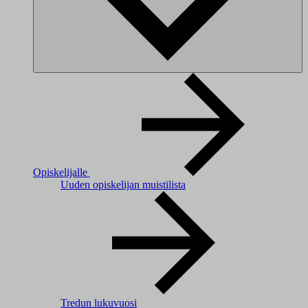
Opiskelijalle
Uuden opiskelijan muistilista
Tredun lukuvuosi