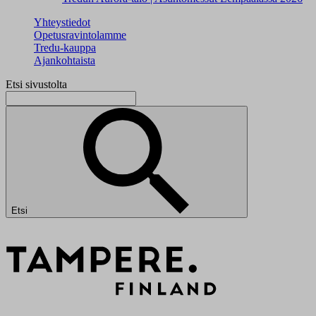
Yhteystiedot
Opetusravintolamme
Tredu-kauppa
Ajankohtaista
Etsi sivustolta
Etsi