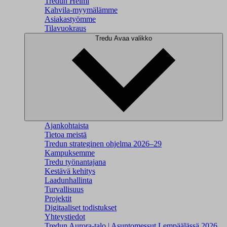
Tredun Helmi
Kahvila-myymälämme
Asiakastyömme
Tilavuokraus
Tredu
Avaa valikko
Ajankohtaista
Tietoa meistä
Tredun strateginen ohjelma 2026–29
Kampuksemme
Tredu työnantajana
Kestävä kehitys
Laadunhallinta
Turvallisuus
Projektit
Digitaaliset todistukset
Yhteystiedot
Tredun Aurora-talo | Asuntomessut Lempäälässä 2026