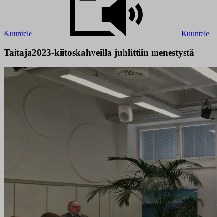
Kuuntele
Kuuntele
Taitaja2023-kiitoskahveilla juhlittiin menestystä