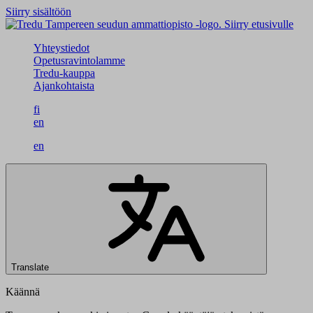
Siirry sisältöön
Siirry etusivulle
Yhteystiedot
Opetusravintolamme
Tredu-kauppa
Ajankohtaista
fi
en
en
Translate
Käännä