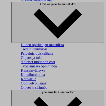
Opiskelijalle
Avaa valikko
Uuden opiskelijan muistilista
Tredun lukuvuosi
Palveluja opiskelijalle
Ohjaus ja tuki
Yhteiset tutkinnon osat
Työelämässä oppiminen
Kansainvälisyys
Kilpailutoiminta
Kotiväelle
Oppivelvollisuus
Ohjeet ja säännöt
Työelämälle
Avaa valikko