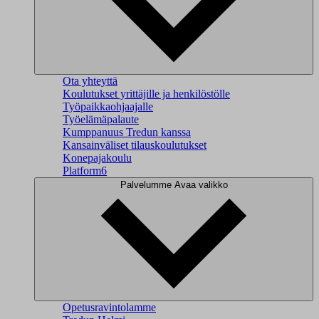
Ota yhteyttä
Koulutukset yrittäjille ja henkilöstölle
Työpaikkaohjaajalle
Työelämäpalaute
Kumppanuus Tredun kanssa
Kansainväliset tilauskoulutukset
Konepajakoulu
Platform6
Palvelumme
Avaa valikko
Opetusravintolamme