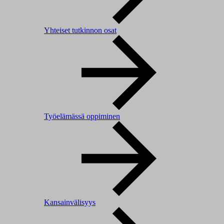
Yhteiset tutkinnon osat
Työelämässä oppiminen
Kansainvälisyys