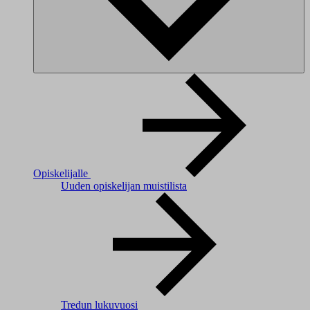
Opiskelijalle
Uuden opiskelijan muistilista
Tredun lukuvuosi