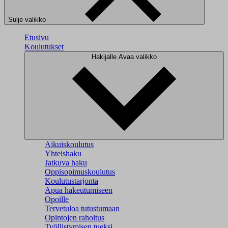
Sulje valikko
Etusivu
Koulutukset
Hakijalle
Avaa valikko
Aikuiskoulutus
Yhteishaku
Jatkuva haku
Oppisopimuskoulutus
Koulutustarjonta
Apua hakeutumiseen
Opoille
Tervetuloa tutustumaan
Opintojen rahoitus
Työllistymisen tueksi