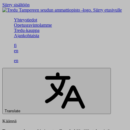
Siirry sisältöön
Siirry etusivulle
Yhteystiedot
Opetusravintolamme
Tredu-kauppa
Ajankohtaista
fi
en
en
Translate
Käännä