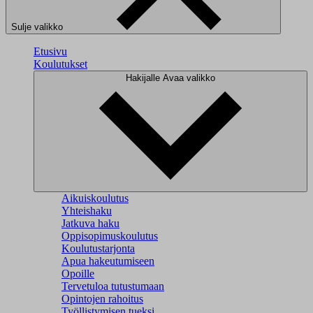
Sulje valikko
Etusivu
Koulutukset
Hakijalle
Avaa valikko
Aikuiskoulutus
Yhteishaku
Jatkuva haku
Oppisopimuskoulutus
Koulutustarjonta
Apua hakeutumiseen
Opoille
Tervetuloa tutustumaan
Opintojen rahoitus
Työllistymisen tueksi