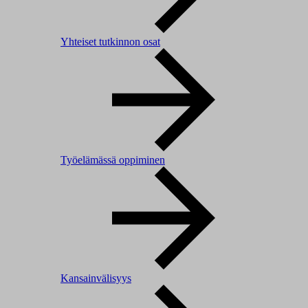
Yhteiset tutkinnon osat
Työelämässä oppiminen
Kansainvälisyys