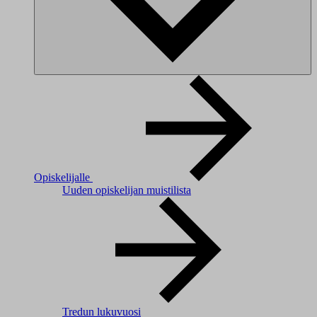
Opiskelijalle
Uuden opiskelijan muistilista
Tredun lukuvuosi