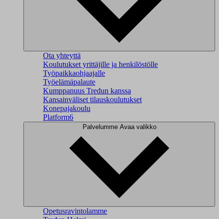
Ota yhteyttä
Koulutukset yrittäjille ja henkilöstölle
Työpaikkaohjaajalle
Työelämäpalaute
Kumppanuus Tredun kanssa
Kansainväliset tilauskoulutukset
Konepajakoulu
Platform6
Palvelumme
Avaa valikko
Opetusravintolamme