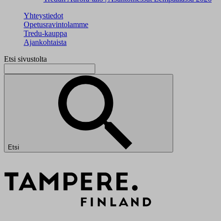
Yhteystiedot
Opetusravintolamme
Tredu-kauppa
Ajankohtaista
Etsi sivustolta
Etsi