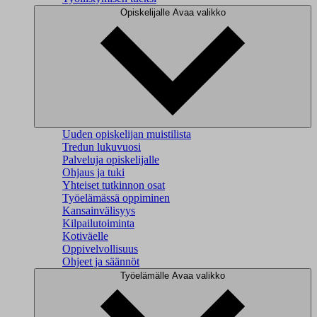
Opiskelijalle
Avaa valikko
Uuden opiskelijan muistilista
Tredun lukuvuosi
Palveluja opiskelijalle
Ohjaus ja tuki
Yhteiset tutkinnon osat
Työelämässä oppiminen
Kansainvälisyys
Kilpailutoiminta
Kotiväelle
Oppivelvollisuus
Ohjeet ja säännöt
Työelämälle
Avaa valikko