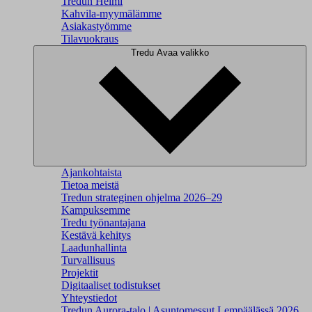
Tredun Helmi
Kahvila-myymälämme
Asiakastyömme
Tilavuokraus
Tredu
Avaa valikko
Ajankohtaista
Tietoa meistä
Tredun strateginen ohjelma 2026–29
Kampuksemme
Tredu työnantajana
Kestävä kehitys
Laadunhallinta
Turvallisuus
Projektit
Digitaaliset todistukset
Yhteystiedot
Tredun Aurora-talo | Asuntomessut Lempäälässä 2026