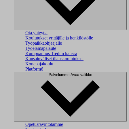
Ota yhteyttä
Koulutukset yrittäjille ja henkilöstölle
Työpaikkaohjaajalle
Työelämäpalaute
Kumppanuus Tredun kanssa
Kansainväliset tilauskoulutukset
Konepajakoulu
Platform6
Palvelumme
Avaa valikko
Opetusravintolamme