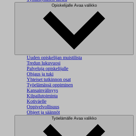
Opiskelijalle
Avaa valikko
Uuden opiskelijan muistilista
Tredun lukuvuosi
Palveluja opiskelijalle
Ohjaus ja tuki
Yhteiset tutkinnon osat
Työelämässä oppiminen
Kansainvälisyys
Kilpailutoiminta
Kotiväelle
Oppivelvollisuus
Ohjeet ja säännöt
Työelämälle
Avaa valikko