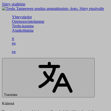
Siirry sisältöön
Siirry etusivulle
Yhteystiedot
Opetusravintolamme
Tredu-kauppa
Ajankohtaista
fi
en
en
Translate
Käännä