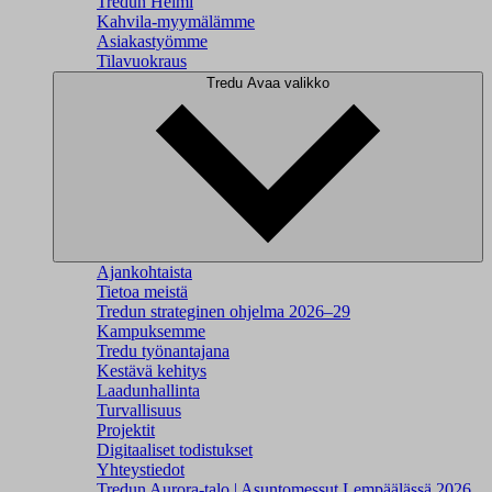
Tredun Helmi
Kahvila-myymälämme
Asiakastyömme
Tilavuokraus
Tredu
Avaa valikko
Ajankohtaista
Tietoa meistä
Tredun strateginen ohjelma 2026–29
Kampuksemme
Tredu työnantajana
Kestävä kehitys
Laadunhallinta
Turvallisuus
Projektit
Digitaaliset todistukset
Yhteystiedot
Tredun Aurora-talo | Asuntomessut Lempäälässä 2026