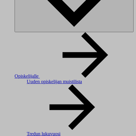
Opiskelijalle
Uuden opiskelijan muistilista
Tredun lukuvuosi