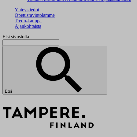
Yhteystiedot
Opetusravintolamme
Tredu-kauppa
Ajankohtaista
Etsi sivustolta
Etsi