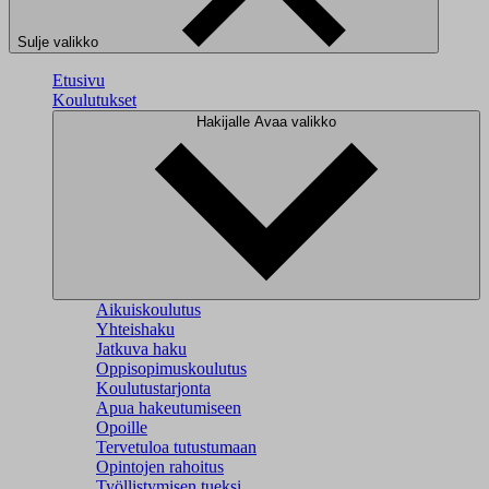
Sulje valikko
Etusivu
Koulutukset
Hakijalle
Avaa valikko
Aikuiskoulutus
Yhteishaku
Jatkuva haku
Oppisopimuskoulutus
Koulutustarjonta
Apua hakeutumiseen
Opoille
Tervetuloa tutustumaan
Opintojen rahoitus
Työllistymisen tueksi