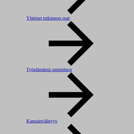
Yhteiset tutkinnon osat
Työelämässä oppiminen
Kansainvälisyys