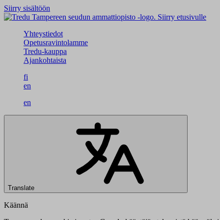
Siirry sisältöön
Siirry etusivulle
Yhteystiedot
Opetusravintolamme
Tredu-kauppa
Ajankohtaista
fi
en
en
Translate
Käännä