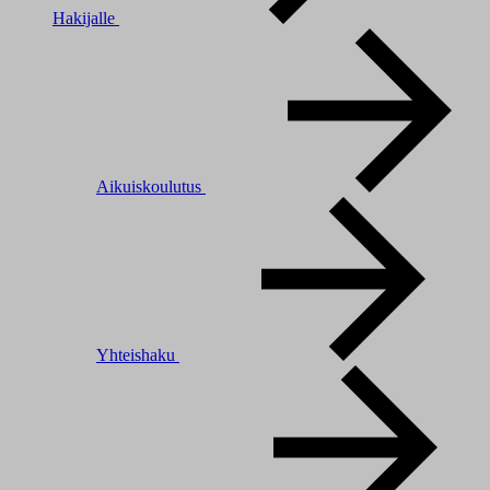
Hakijalle
Aikuiskoulutus
Yhteishaku