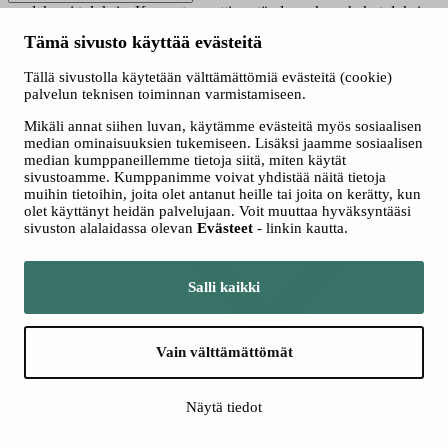
saadaksesi tuloksia. Kun automaattisen täydennyksen hakutuloksia
on saatavilla, käytä ylös- ja alasnuolinäppäimiä tarkasteluun ja
Tämä sivusto käyttää evästeitä
valintaan. Kosketuslaitteiden käyttäjille, tutki koskettamalla tai
pyyhkäisyeleillä.
Tällä sivustolla käytetään välttämättömiä evästeitä (cookie)
Näytä vain nyt haussa olevat
palvelun teknisen toiminnan varmistamiseen.
Valitse hakutapa
Mikäli annat siihen luvan, käytämme evästeitä myös sosiaalisen
Kaikki
median ominaisuuksien tukemiseen. Lisäksi jaamme sosiaalisen
Jatkuva haku
median kumppaneillemme tietoja siitä, miten käytät
Yhteishaku
sivustoamme. Kumppanimme voivat yhdistää näitä tietoja
muihin tietoihin, joita olet antanut heille tai joita on kerätty, kun
olet käyttänyt heidän palvelujaan. Voit muuttaa hyväksyntääsi
sivuston alalaidassa olevan
Evästeet
- linkin kautta.
Salli kaikki
Vain välttämättömät
Lisää hakuehtoja
Näytä tiedot