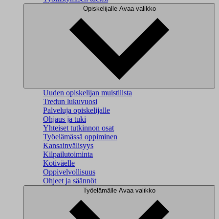
Opiskelijalle
Avaa valikko
Uuden opiskelijan muistilista
Tredun lukuvuosi
Palveluja opiskelijalle
Ohjaus ja tuki
Yhteiset tutkinnon osat
Työelämässä oppiminen
Kansainvälisyys
Kilpailutoiminta
Kotiväelle
Oppivelvollisuus
Ohjeet ja säännöt
Työelämälle
Avaa valikko