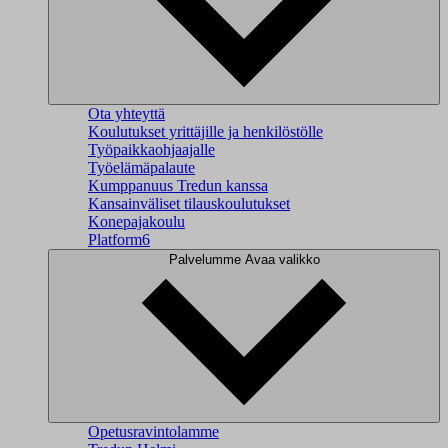
Ota yhteyttä
Koulutukset yrittäjille ja henkilöstölle
Työpaikkaohjaajalle
Työelämäpalaute
Kumppanuus Tredun kanssa
Kansainväliset tilauskoulutukset
Konepajakoulu
Platform6
Palvelumme
Avaa valikko
Opetusravintolamme