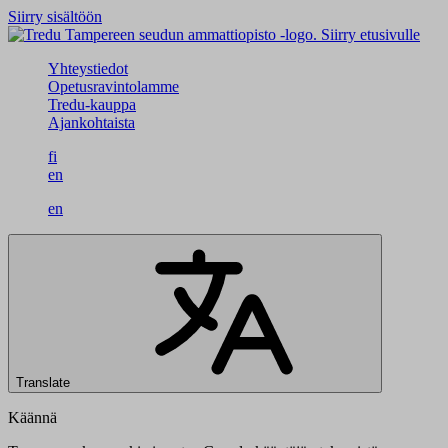
Siirry sisältöön
Siirry etusivulle
Yhteystiedot
Opetusravintolamme
Tredu-kauppa
Ajankohtaista
fi
en
en
Translate
Käännä