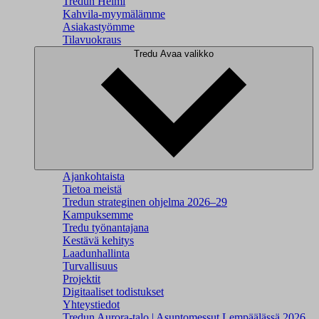
Tredun Helmi
Kahvila-myymälämme
Asiakastyömme
Tilavuokraus
Tredu
Avaa valikko
Ajankohtaista
Tietoa meistä
Tredun strateginen ohjelma 2026–29
Kampuksemme
Tredu työnantajana
Kestävä kehitys
Laadunhallinta
Turvallisuus
Projektit
Digitaaliset todistukset
Yhteystiedot
Tredun Aurora-talo | Asuntomessut Lempäälässä 2026