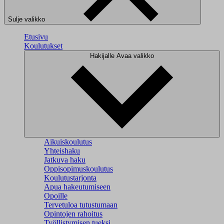
Sulje valikko
Etusivu
Koulutukset
Hakijalle
Avaa valikko
Aikuiskoulutus
Yhteishaku
Jatkuva haku
Oppisopimuskoulutus
Koulutustarjonta
Apua hakeutumiseen
Opoille
Tervetuloa tutustumaan
Opintojen rahoitus
Työllistymisen tueksi