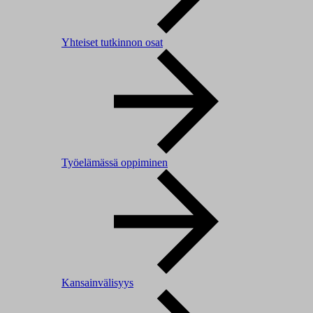
Yhteiset tutkinnon osat
Työelämässä oppiminen
Kansainvälisyys