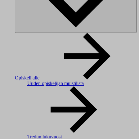
Opiskelijalle
Uuden opiskelijan muistilista
Tredun lukuvuosi