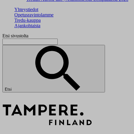
Yhteystiedot
Opetusravintolamme
Tredu-kauppa
Ajankohtaista
Etsi sivustolta
Etsi