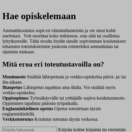
Hae opiskelemaan
Ammattikoulutus sopii eri elämäntilanteisiin ja vie sinut kohti
unelmiasi. Voit suorittaa koko tutkinnon, osia siitä tai osallistua
lyhytkurssille. Tältä sivulta löydät sinulle sopivimman koulutuksen
tuhansien toteutuksiemme joukosta esimerkiksi ammattialan tai
sijainnin mukaan.
Mitä eroa eri toteutustavoilla on?
Monimuoto
Sisältää lähiopetusta ja verkko-opiskelua päivä- ja/ tai
ilta-aikaan.
Iltaopetus
Lähiopetus tapahtuu aina illalla. Voi sisältää myös
verkko-opiskelua.
Oppisopimus
Työssäkäyvälle tai yrittäjälle sopiva koulutusmuoto.
Oppiminen tapahtuu pääosin työpaikalla.
Englanninkielinen opetus
Opetus toteutetaan täysin
englanninkielellä.
Verkkototeutus
Koulutus toteutuu täysin verkossa.
Kirjoita kolme kirjainta tai enemmän