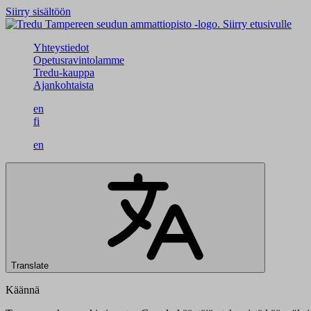
Siirry sisältöön
Siirry etusivulle
Yhteystiedot
Opetusravintolamme
Tredu-kauppa
Ajankohtaista
en
fi
en
Translate
Käännä