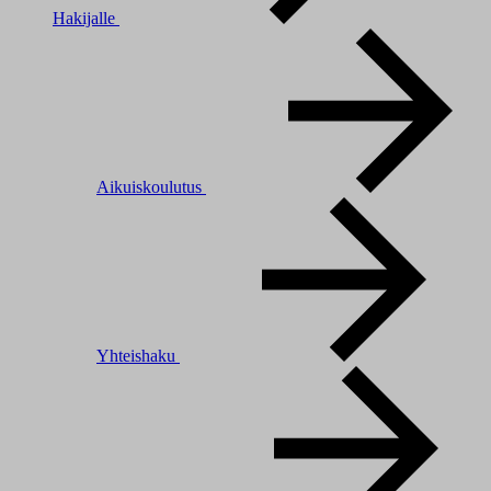
Hakijalle
Aikuiskoulutus
Yhteishaku