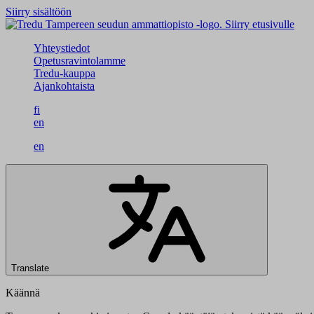
Siirry sisältöön
Siirry etusivulle
Yhteystiedot
Opetusravintolamme
Tredu-kauppa
Ajankohtaista
fi
en
en
Translate
Käännä