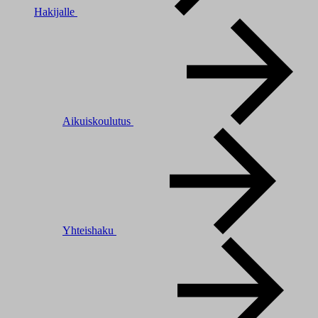
Hakijalle
Aikuiskoulutus
Yhteishaku