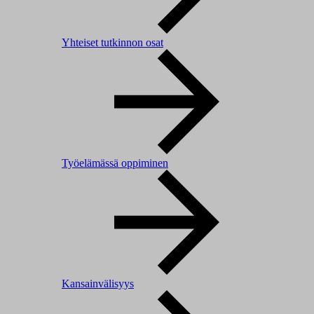
Yhteiset tutkinnon osat
Työelämässä oppiminen
Kansainvälisyys