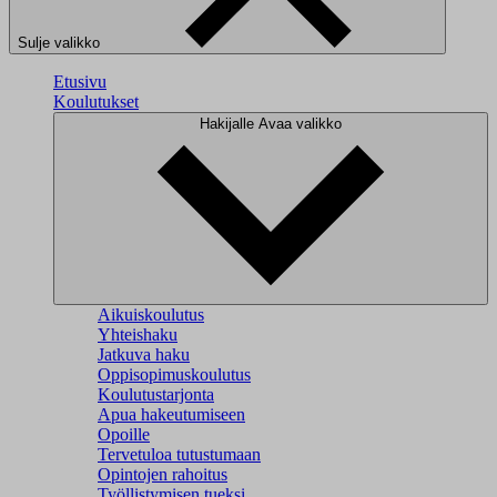
Sulje valikko
Etusivu
Koulutukset
Hakijalle
Avaa valikko
Aikuiskoulutus
Yhteishaku
Jatkuva haku
Oppisopimuskoulutus
Koulutustarjonta
Apua hakeutumiseen
Opoille
Tervetuloa tutustumaan
Opintojen rahoitus
Työllistymisen tueksi