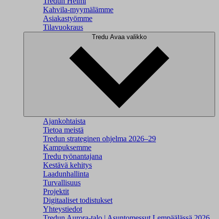
Tredun Helmi
Kahvila-myymälämme
Asiakastyömme
Tilavuokraus
Tredu
Avaa valikko
Ajankohtaista
Tietoa meistä
Tredun strateginen ohjelma 2026–29
Kampuksemme
Tredu työnantajana
Kestävä kehitys
Laadunhallinta
Turvallisuus
Projektit
Digitaaliset todistukset
Yhteystiedot
Tredun Aurora-talo | Asuntomessut Lempäälässä 2026