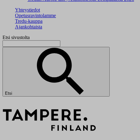
Yhteystiedot
Opetusravintolamme
Tredu-kauppa
Ajankohtaista
Etsi sivustolta
Etsi