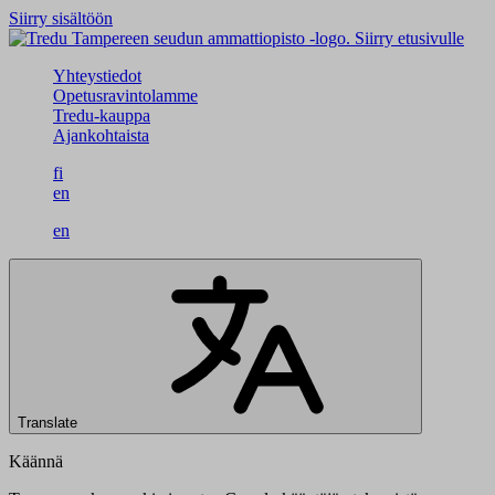
Siirry sisältöön
Siirry etusivulle
Yhteystiedot
Opetusravintolamme
Tredu-kauppa
Ajankohtaista
fi
en
en
Translate
Käännä