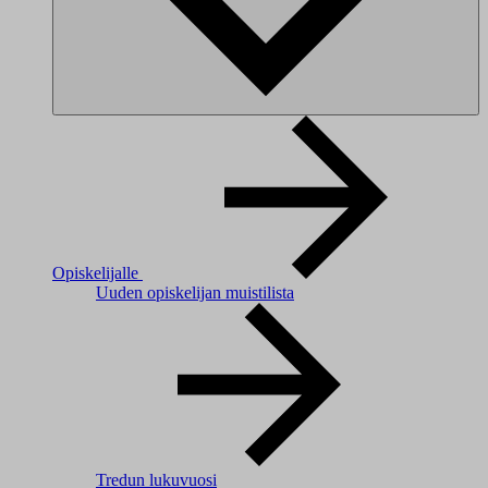
Opiskelijalle
Uuden opiskelijan muistilista
Tredun lukuvuosi