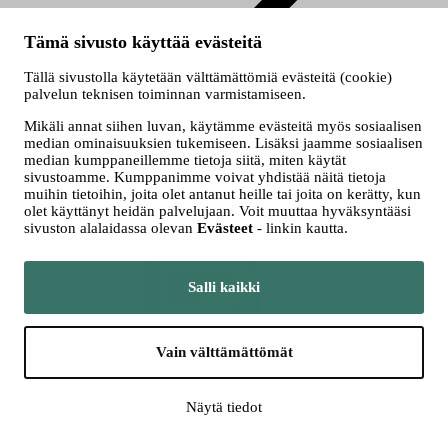
Perustutkinto
Tämä sivusto käyttää evästeitä
Yhdistelmäajoneuvonkuljettaja
Tällä sivustolla käytetään välttämättömiä evästeitä (cookie)
Logistiikan perustutkinto
palvelun teknisen toiminnan varmistamiseen.
Yhdistelmäajoneuvonkuljettaja
Mikäli annat siihen luvan, käytämme evästeitä myös sosiaalisen
median ominaisuuksien tukemiseen. Lisäksi jaamme sosiaalisen
median kumppaneillemme tietoja siitä, miten käytät
Yhdistelmäajoneuvonkuljettaja on tavaraliikenteen ammattilainen.
sivustoamme. Kumppanimme voivat yhdistää näitä tietoja
Yhdistelmäajoneuvokuljettajan työ edellyttää itsenäistä
muihin tietoihin, joita olet antanut heille tai joita on kerätty, kun
työskentelyotetta, vastuullisuutta, huolellisuutta ja täsmällisyyttä.
olet käyttänyt heidän palvelujaan. Voit muuttaa hyväksyntääsi
sivuston alalaidassa olevan
Evästeet
- linkin kautta.
Salli kaikki
Vain välttämättömät
Kuuntele
Kuuntele
Näytä tiedot