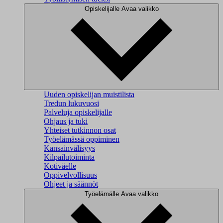
Opiskelijalle
Avaa valikko
Uuden opiskelijan muistilista
Tredun lukuvuosi
Palveluja opiskelijalle
Ohjaus ja tuki
Yhteiset tutkinnon osat
Työelämässä oppiminen
Kansainvälisyys
Kilpailutoiminta
Kotiväelle
Oppivelvollisuus
Ohjeet ja säännöt
Työelämälle
Avaa valikko