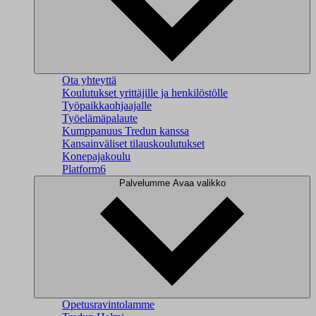
Ota yhteyttä
Koulutukset yrittäjille ja henkilöstölle
Työpaikkaohjaajalle
Työelämäpalaute
Kumppanuus Tredun kanssa
Kansainväliset tilauskoulutukset
Konepajakoulu
Platform6
Palvelumme
Avaa valikko
Opetusravintolamme