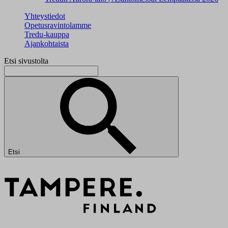
Yhteystiedot
Opetusravintolamme
Tredu-kauppa
Ajankohtaista
Etsi sivustolta
Etsi