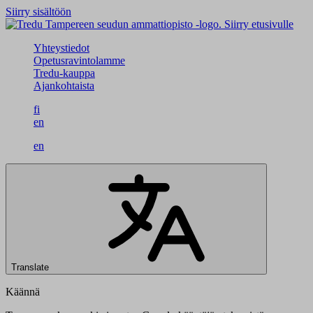
Siirry sisältöön
Siirry etusivulle
Yhteystiedot
Opetusravintolamme
Tredu-kauppa
Ajankohtaista
fi
en
en
Translate
Käännä