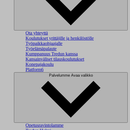
Ota yhteyttä
Koulutukset yrittäjille ja henkilöstölle
Työpaikkaohjaajalle
Työelämäpalaute
Kumppanuus Tredun kanssa
Kansainväliset tilauskoulutukset
Konepajakoulu
Platform6
Palvelumme
Avaa valikko
Opetusravintolamme