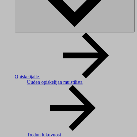
Opiskelijalle
Uuden opiskelijan muistilista
Tredun lukuvuosi