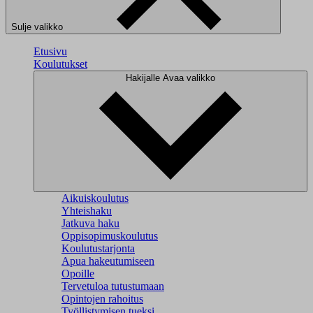
Sulje valikko
Etusivu
Koulutukset
Hakijalle
Avaa valikko
Aikuiskoulutus
Yhteishaku
Jatkuva haku
Oppisopimuskoulutus
Koulutustarjonta
Apua hakeutumiseen
Opoille
Tervetuloa tutustumaan
Opintojen rahoitus
Työllistymisen tueksi