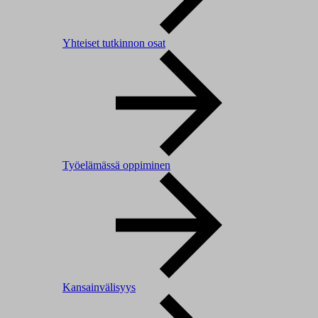
Yhteiset tutkinnon osat
Työelämässä oppiminen
Kansainvälisyys