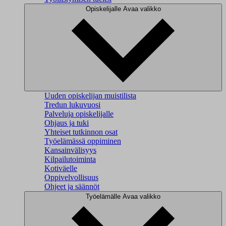
Opiskelijalle
Avaa valikko
Uuden opiskelijan muistilista
Tredun lukuvuosi
Palveluja opiskelijalle
Ohjaus ja tuki
Yhteiset tutkinnon osat
Työelämässä oppiminen
Kansainvälisyys
Kilpailutoiminta
Kotiväelle
Oppivelvollisuus
Ohjeet ja säännöt
Työelämälle
Avaa valikko