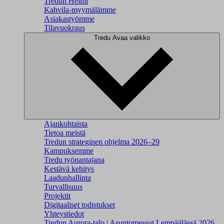
Tredun Helmi
Kahvila-myymälämme
Asiakastyömme
Tilavuokraus
Tredu
Avaa valikko
Ajankohtaista
Tietoa meistä
Tredun strateginen ohjelma 2026–29
Kampuksemme
Tredu työnantajana
Kestävä kehitys
Laadunhallinta
Turvallisuus
Projektit
Digitaaliset todistukset
Yhteystiedot
Tredun Aurora-talo | Asuntomessut Lempäälässä 2026