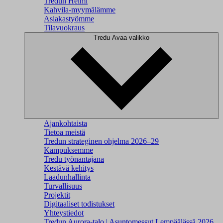
Tredun Helmi
Kahvila-myymälämme
Asiakastyömme
Tilavuokraus
Tredu
Avaa valikko
Ajankohtaista
Tietoa meistä
Tredun strateginen ohjelma 2026–29
Kampuksemme
Tredu työnantajana
Kestävä kehitys
Laadunhallinta
Turvallisuus
Projektit
Digitaaliset todistukset
Yhteystiedot
Tredun Aurora-talo | Asuntomessut Lempäälässä 2026