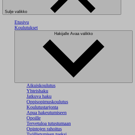
Sulje valikko
Etusivu
Koulutukset
Hakijalle
Avaa valikko
Aikuiskoulutus
Yhteishaku
Jatkuva haku
Oppisopimuskoulutus
Koulutustarjonta
Apua hakeutumiseen
Opoille
Tervetuloa tutustumaan
Opintojen rahoitus
Työllistymisen tueksi