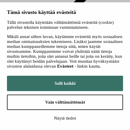
Perustutkinto
Tämä sivusto käyttää evästeitä
Kiinteistönhoitaja (PT)
Tällä sivustolla käytetään välttämättömiä evästeitä (cookie)
Puhtaus- ja kiinteistöpalvelualan perustutkinto, kiinteistönhoidon
palvelun teknisen toiminnan varmistamiseen.
osaamisala
Mikäli annat siihen luvan, käytämme evästeitä myös sosiaalisen
Kiinteistönhoitaja (PT)
median ominaisuuksien tukemiseen. Lisäksi jaamme sosiaalisen
median kumppaneillemme tietoja siitä, miten käytät
sivustoamme. Kumppanimme voivat yhdistää näitä tietoja
Haluatko olla mukana kiinteistön elinkaaren ylläpitotöissä, jossa
muihin tietoihin, joita olet antanut heille tai joita on kerätty, kun
monipuolinen tekninen osaaminen vuorovaikutuksessa asiakkaiden
olet käyttänyt heidän palvelujaan. Voit muuttaa hyväksyntääsi
kanssa on jokapäiväistä? Opiskele kiinteistöpalvelualan
sivuston alalaidassa olevan
Evästeet
- linkin kautta.
ammattilaiseksi!
Hae koulutukseen
Salli kaikki
Hakuaika Ei tällä hetkellä haussa. Päivitämme seuraavan
mahdollisen hakuajan tähän.
Vain välttämättömät
Hae koulutukseen Opintopolussa
Näytä tiedot