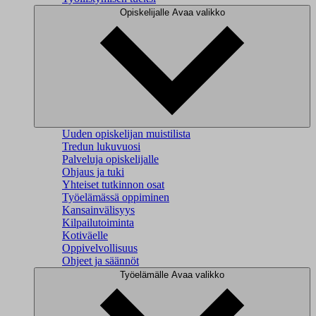
Opiskelijalle
Avaa valikko
Uuden opiskelijan muistilista
Tredun lukuvuosi
Palveluja opiskelijalle
Ohjaus ja tuki
Yhteiset tutkinnon osat
Työelämässä oppiminen
Kansainvälisyys
Kilpailutoiminta
Kotiväelle
Oppivelvollisuus
Ohjeet ja säännöt
Työelämälle
Avaa valikko