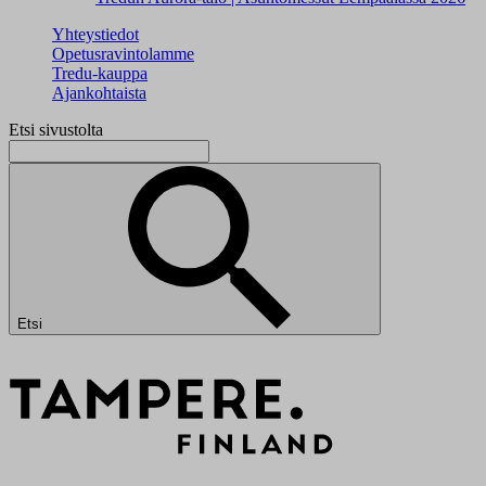
Yhteystiedot
Opetusravintolamme
Tredu-kauppa
Ajankohtaista
Etsi sivustolta
Etsi