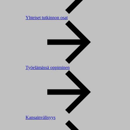
Yhteiset tutkinnon osat
Työelämässä oppiminen
Kansainvälisyys