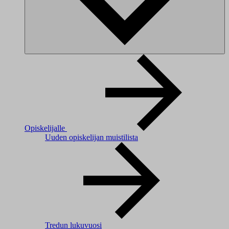
Opiskelijalle
Uuden opiskelijan muistilista
Tredun lukuvuosi