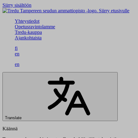
Siirry sisältöön
Siirry etusivulle
Yhteystiedot
Opetusravintolamme
Tredu-kauppa
Ajankohtaista
fi
en
en
Translate
Käännä