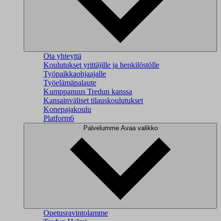
Ota yhteyttä
Koulutukset yrittäjille ja henkilöstölle
Työpaikkaohjaajalle
Työelämäpalaute
Kumppanuus Tredun kanssa
Kansainväliset tilauskoulutukset
Konepajakoulu
Platform6
Palvelumme
Avaa valikko
Opetusravintolamme