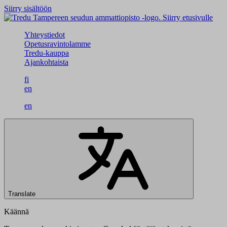
Siirry sisältöön
Siirry etusivulle
Yhteystiedot
Opetusravintolamme
Tredu-kauppa
Ajankohtaista
fi
en
en
Translate
Käännä