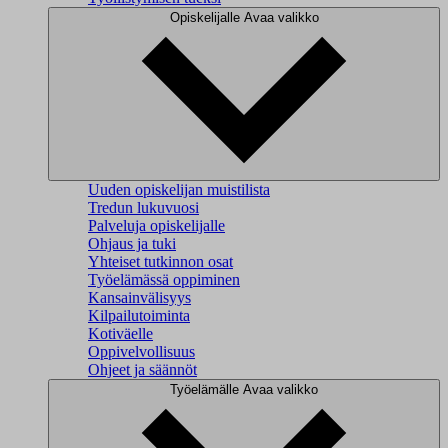
Opiskelijalle
Avaa valikko
Uuden opiskelijan muistilista
Tredun lukuvuosi
Palveluja opiskelijalle
Ohjaus ja tuki
Yhteiset tutkinnon osat
Työelämässä oppiminen
Kansainvälisyys
Kilpailutoiminta
Kotiväelle
Oppivelvollisuus
Ohjeet ja säännöt
Työelämälle
Avaa valikko