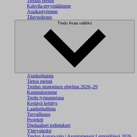
Tredun Helmi
Kahvila-myymälämme
Asiakastyömme
Tilavuokraus
Tredu
Avaa valikko
Ajankohtaista
Tietoa meistä
Tredun strateginen ohjelma 2026–29
Kampuksemme
Tredu työnantajana
Kestävä kehitys
Laadunhallinta
Turvallisuus
Projektit
Digitaaliset todistukset
Yhteystiedot
Tredun Aurora-talo | Asuntomessut Lempäälässä 2026