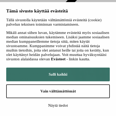
Perustutkinto
Tämä sivusto käyttää evästeitä
Lihatuotteiden valmistaja
Tällä sivustolla käytetään välttämättömiä evästeitä (cookie)
Elintarvikealan perustutkinto, liha-alan osaamisala
palvelun teknisen toiminnan varmistamiseen.
Lihatuotteiden valmistaja
Mikäli annat siihen luvan, käytämme evästeitä myös sosiaalisen
median ominaisuuksien tukemiseen. Lisäksi jaamme sosiaalisen
median kumppaneillemme tietoja siitä, miten käytät
Elintarviketyöntekijä helpottaa ihmisten arjen organisointia
sivustoamme. Kumppanimme voivat yhdistää näitä tietoja
tekemällä hyvää ja maittavaa ruokaa. Opiskele itsellesi mielihyvää ja
muihin tietoihin, joita olet antanut heille tai joita on kerätty, kun
makunautintoja tuottava ammatti.
olet käyttänyt heidän palvelujaan. Voit muuttaa hyväksyntääsi
sivuston alalaidassa olevan
Evästeet
- linkin kautta.
Hae koulutukseen
Hakuaika 8.-24.6.2026. Mikäli paikkoja jää täyttämättä, haku jatkuu
Salli kaikki
22.7.2026 saakka.
Hae koulutukseen Opintopolussa
Vain välttämättömät
Näytä tiedot