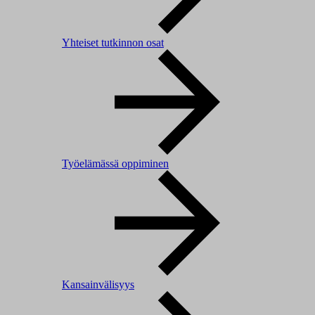
Yhteiset tutkinnon osat
Työelämässä oppiminen
Kansainvälisyys