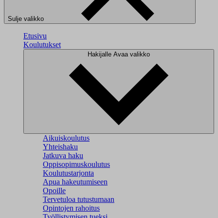
Sulje valikko
Etusivu
Koulutukset
Hakijalle
Avaa valikko
Aikuiskoulutus
Yhteishaku
Jatkuva haku
Oppisopimuskoulutus
Koulutustarjonta
Apua hakeutumiseen
Opoille
Tervetuloa tutustumaan
Opintojen rahoitus
Työllistymisen tueksi