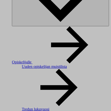
Opiskelijalle
Uuden opiskelijan muistilista
Tredun lukuvuosi