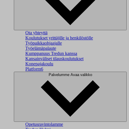
Ota yhteyttä
Koulutukset yrittäjille ja henkilöstölle
Työpaikkaohjaajalle
Työelämäpalaute
Kumppanuus Tredun kanssa
Kansainväliset tilauskoulutukset
Konepajakoulu
Platform6
Palvelumme
Avaa valikko
Opetusravintolamme