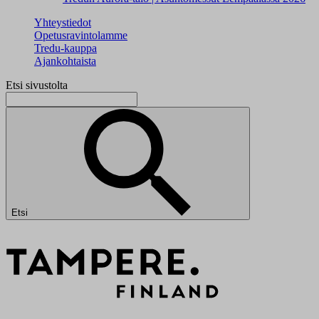
Yhteystiedot
Opetusravintolamme
Tredu-kauppa
Ajankohtaista
Etsi sivustolta
Etsi