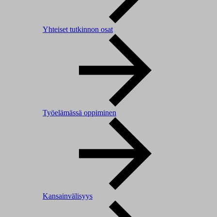
Yhteiset tutkinnon osat
Työelämässä oppiminen
Kansainvälisyys