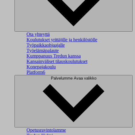
Ota yhteyttä
Koulutukset yrittäjille ja henkilöstölle
Työpaikkaohjaajalle
Työelämäpalaute
Kumppanuus Tredun kanssa
Kansainväliset tilauskoulutukset
Konepajakoulu
Platform6
Palvelumme
Avaa valikko
Opetusravintolamme