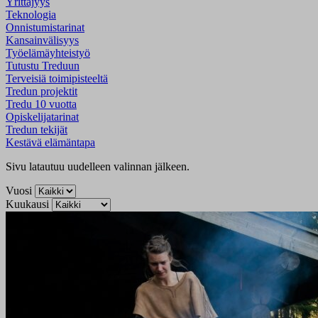
Yrittäjyys
Teknologia
Onnistumistarinat
Kansainvälisyys
Työelämäyhteistyö
Tutustu Treduun
Terveisiä toimipisteeltä
Tredun projektit
Tredu 10 vuotta
Opiskelijatarinat
Tredun tekijät
Kestävä elämäntapa
Sivu latautuu uudelleen valinnan jälkeen.
Vuosi
Kuukausi