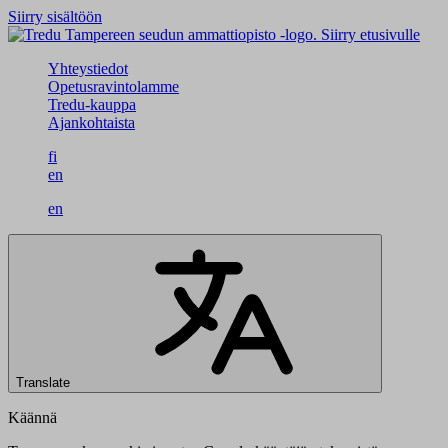
Siirry sisältöön
Siirry etusivulle
Yhteystiedot
Opetusravintolamme
Tredu-kauppa
Ajankohtaista
fi
en
en
Translate
Käännä