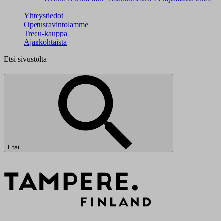
Yhteystiedot
Opetusravintolamme
Tredu-kauppa
Ajankohtaista
Etsi sivustolta
Etsi