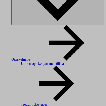
Opiskelijalle
Uuden opiskelijan muistilista
Tredun lukuvuosi