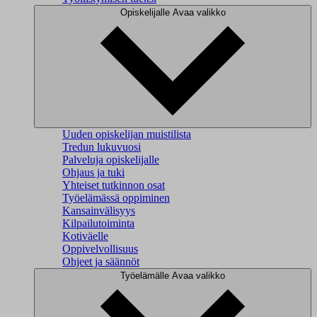
Opiskelijalle
Avaa valikko
Uuden opiskelijan muistilista
Tredun lukuvuosi
Palveluja opiskelijalle
Ohjaus ja tuki
Yhteiset tutkinnon osat
Työelämässä oppiminen
Kansainvälisyys
Kilpailutoiminta
Kotiväelle
Oppivelvollisuus
Ohjeet ja säännöt
Työelämälle
Avaa valikko