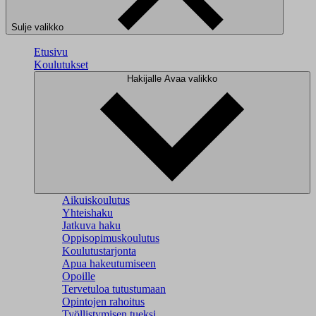
Sulje valikko
Etusivu
Koulutukset
Hakijalle
Avaa valikko
Aikuiskoulutus
Yhteishaku
Jatkuva haku
Oppisopimuskoulutus
Koulutustarjonta
Apua hakeutumiseen
Opoille
Tervetuloa tutustumaan
Opintojen rahoitus
Työllistymisen tueksi