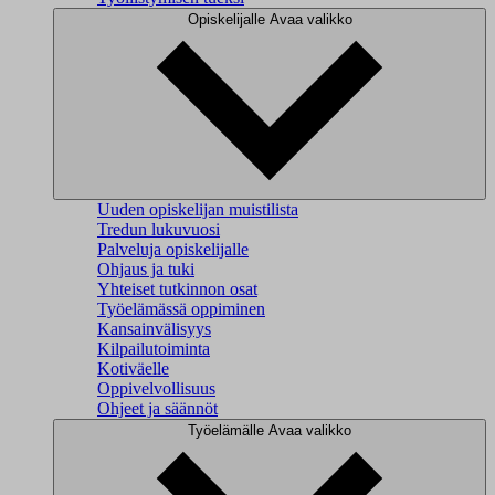
Opiskelijalle
Avaa valikko
Uuden opiskelijan muistilista
Tredun lukuvuosi
Palveluja opiskelijalle
Ohjaus ja tuki
Yhteiset tutkinnon osat
Työelämässä oppiminen
Kansainvälisyys
Kilpailutoiminta
Kotiväelle
Oppivelvollisuus
Ohjeet ja säännöt
Työelämälle
Avaa valikko