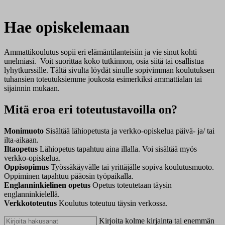
Hae opiskelemaan
Ammattikoulutus sopii eri elämäntilanteisiin ja vie sinut kohti
unelmiasi. Voit suorittaa koko tutkinnon, osia siitä tai osallistua
lyhytkurssille. Tältä sivulta löydät sinulle sopivimman koulutuksen
tuhansien toteutuksiemme joukosta esimerkiksi ammattialan tai
sijainnin mukaan.
Mitä eroa eri toteutustavoilla on?
Monimuoto
Sisältää lähiopetusta ja verkko-opiskelua päivä- ja/ tai
ilta-aikaan.
Iltaopetus
Lähiopetus tapahtuu aina illalla. Voi sisältää myös
verkko-opiskelua.
Oppisopimus
Työssäkäyvälle tai yrittäjälle sopiva koulutusmuoto.
Oppiminen tapahtuu pääosin työpaikalla.
Englanninkielinen opetus
Opetus toteutetaan täysin
englanninkielellä.
Verkkototeutus
Koulutus toteutuu täysin verkossa.
Kirjoita kolme kirjainta tai enemmän