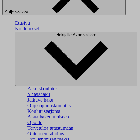
Sulje valikko
Etusivu
Koulutukset
Hakijalle
Avaa valikko
Aikuiskoulutus
Yhteishaku
Jatkuva haku
Oppisopimuskoulutus
Koulutustarjonta
Apua hakeutumiseen
Opoille
Tervetuloa tutustumaan
Opintojen rahoitus
Työllistymisen tueksi