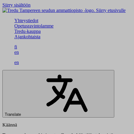
Siirry sisältöön
Siirry etusivulle
Yhteystiedot
Opetusravintolamme
Tredu-kauppa
Ajankohtaista
fi
en
en
Translate
Käännä