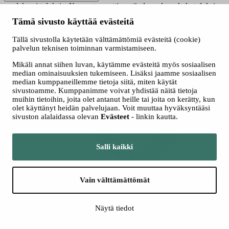
saadaksesi tuloksia. Kun automaattisen täydennyksen hakutuloksia
on saatavilla, käytä ylös- ja alasnuolinäppäimiä tarkasteluun ja
Tämä sivusto käyttää evästeitä
valintaan. Kosketuslaitteiden käyttäjille, tutki koskettamalla tai
pyyhkäisyeleillä.
Tällä sivustolla käytetään välttämättömiä evästeitä (cookie)
Näytä vain nyt haussa olevat
palvelun teknisen toiminnan varmistamiseen.
Valitse hakutapa
Mikäli annat siihen luvan, käytämme evästeitä myös sosiaalisen
Kaikki
median ominaisuuksien tukemiseen. Lisäksi jaamme sosiaalisen
Jatkuva haku
median kumppaneillemme tietoja siitä, miten käytät
Yhteishaku
sivustoamme. Kumppanimme voivat yhdistää näitä tietoja
muihin tietoihin, joita olet antanut heille tai joita on kerätty, kun
olet käyttänyt heidän palvelujaan. Voit muuttaa hyväksyntääsi
sivuston alalaidassa olevan
Evästeet
- linkin kautta.
Salli kaikki
Vain välttämättömät
Lisää hakuehtoja
Näytä tiedot