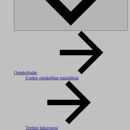
Opiskelijalle
Uuden opiskelijan muistilista
Tredun lukuvuosi