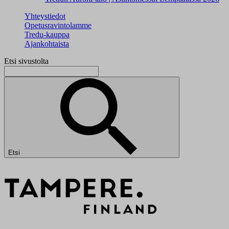
Yhteystiedot
Opetusravintolamme
Tredu-kauppa
Ajankohtaista
Etsi sivustolta
Etsi