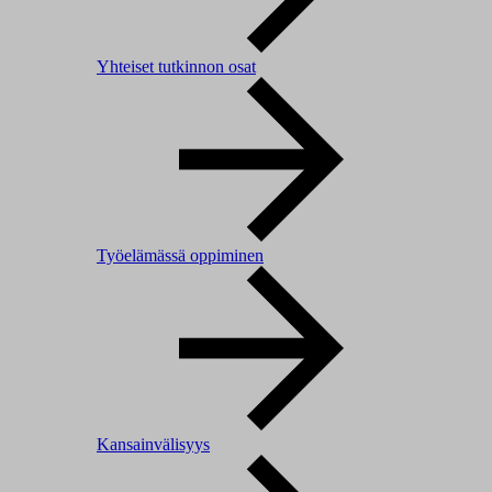
Yhteiset tutkinnon osat
Työelämässä oppiminen
Kansainvälisyys