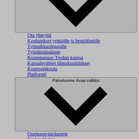
Ota yhteyttä
Koulutukset yrittäjille ja henkilöstölle
Työpaikkaohjaajalle
Työelämäpalaute
Kumppanuus Tredun kanssa
Kansainväliset tilauskoulutukset
Konepajakoulu
Platform6
Palvelumme
Avaa valikko
Opetusravintolamme