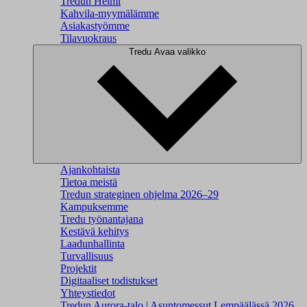
Tredun Helmi
Kahvila-myymälämme
Asiakastyömme
Tilavuokraus
Tredu
Avaa valikko
Ajankohtaista
Tietoa meistä
Tredun strateginen ohjelma 2026–29
Kampuksemme
Tredu työnantajana
Kestävä kehitys
Laadunhallinta
Turvallisuus
Projektit
Digitaaliset todistukset
Yhteystiedot
Tredun Aurora-talo | Asuntomessut Lempäälässä 2026