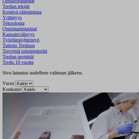
Opiskelijatarinat
Tredun tekijät
Kestävä elämäntapa
Yrittäjyys
Teknologia
Onnistumistarinat
Kansainvälisyys
Työelämäyhteistyö
Tutustu Treduun
Terveisiä toimipisteeltä
Tredun projektit
Tredu 10 vuotta
Sivu latautuu uudelleen valinnan jälkeen.
Vuosi
Kuukausi