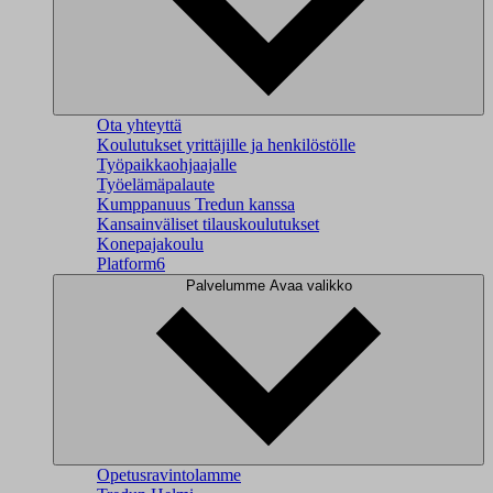
Ota yhteyttä
Koulutukset yrittäjille ja henkilöstölle
Työpaikkaohjaajalle
Työelämäpalaute
Kumppanuus Tredun kanssa
Kansainväliset tilauskoulutukset
Konepajakoulu
Platform6
Palvelumme
Avaa valikko
Opetusravintolamme