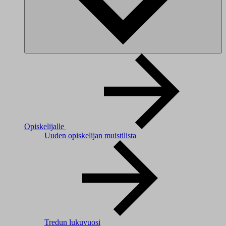
Opiskelijalle
Uuden opiskelijan muistilista
Tredun lukuvuosi