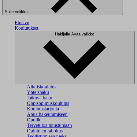
Sulje valikko
Etusivu
Koulutukset
Hakijalle
Avaa valikko
Aikuiskoulutus
Yhteishaku
Jatkuva haku
Oppisopimuskoulutus
Koulutustarjonta
Apua hakeutumiseen
Opoille
Tervetuloa tutustumaan
Opintojen rahoitus
Työllistymisen tueksi