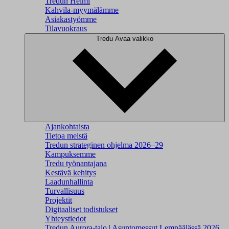
Tredun Helmi
Kahvila-myymälämme
Asiakastyömme
Tilavuokraus
Tredu
Avaa valikko
Ajankohtaista
Tietoa meistä
Tredun strateginen ohjelma 2026–29
Kampuksemme
Tredu työnantajana
Kestävä kehitys
Laadunhallinta
Turvallisuus
Projektit
Digitaaliset todistukset
Yhteystiedot
Tredun Aurora-talo | Asuntomessut Lempäälässä 2026