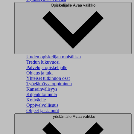
Opiskelijalle
Avaa valikko
Uuden opiskelijan muistilista
Tredun lukuvuosi
Palveluja opiskelijalle
Ohjaus ja tuki
Yhteiset tutkinnon osat
Työelämässä oppiminen
Kansainvälisyys
Kilpailutoiminta
Kotiväelle
Oppivelvollisuus
Ohjeet ja säännöt
Työelämälle
Avaa valikko