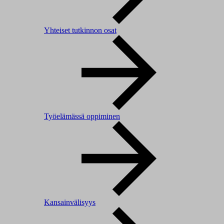
Yhteiset tutkinnon osat
Työelämässä oppiminen
Kansainvälisyys