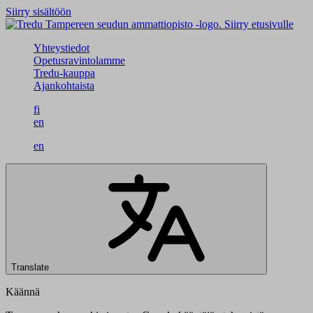
Siirry sisältöön
Siirry etusivulle
Yhteystiedot
Opetusravintolamme
Tredu-kauppa
Ajankohtaista
fi
en
en
Translate
Käännä