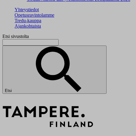
Yhteystiedot
Opetusravintolamme
Tredu-kauppa
Ajankohtaista
Etsi sivustolta
Etsi