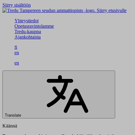
Siirry sisältöön
Siirry etusivulle
Yhteystiedot
Opetusravintolamme
Tredu-kauppa
Ajankohtaista
fi
en
en
Translate
Käännä