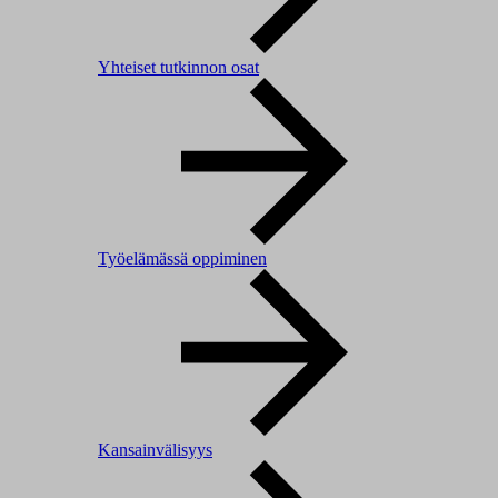
Yhteiset tutkinnon osat
Työelämässä oppiminen
Kansainvälisyys