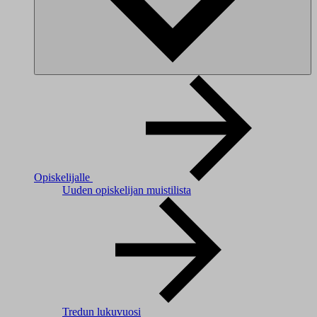
Opiskelijalle
Uuden opiskelijan muistilista
Tredun lukuvuosi