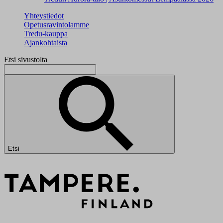
Yhteystiedot
Opetusravintolamme
Tredu-kauppa
Ajankohtaista
Etsi sivustolta
Etsi