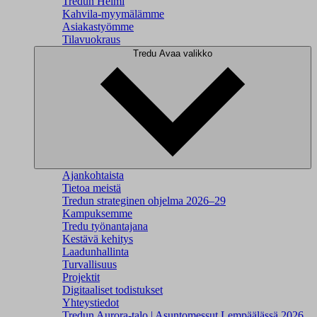
Tredun Helmi
Kahvila-myymälämme
Asiakastyömme
Tilavuokraus
Tredu
Avaa valikko
Ajankohtaista
Tietoa meistä
Tredun strateginen ohjelma 2026–29
Kampuksemme
Tredu työnantajana
Kestävä kehitys
Laadunhallinta
Turvallisuus
Projektit
Digitaaliset todistukset
Yhteystiedot
Tredun Aurora-talo | Asuntomessut Lempäälässä 2026