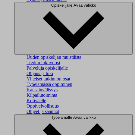
Opiskelijalle
Avaa valikko
Uuden opiskelijan muistilista
Tredun lukuvuosi
Palveluja opiskelijalle
Ohjaus ja tuki
Yhteiset tutkinnon osat
Työelämässä oppiminen
Kansainvälisyys
Kilpailutoiminta
Kotiväelle
Oppivelvollisuus
Ohjeet ja säännöt
Työelämälle
Avaa valikko