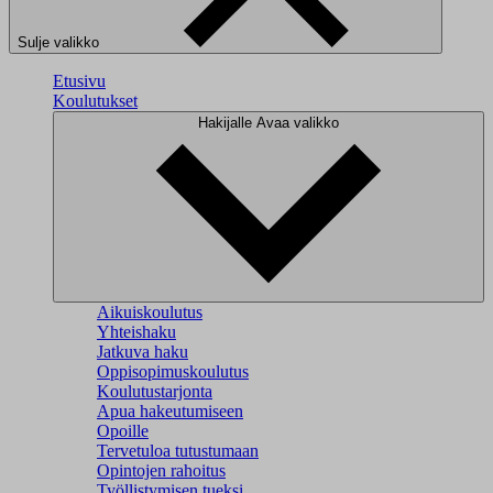
Sulje valikko
Etusivu
Koulutukset
Hakijalle
Avaa valikko
Aikuiskoulutus
Yhteishaku
Jatkuva haku
Oppisopimuskoulutus
Koulutustarjonta
Apua hakeutumiseen
Opoille
Tervetuloa tutustumaan
Opintojen rahoitus
Työllistymisen tueksi