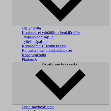
Ota yhteyttä
Koulutukset yrittäjille ja henkilöstölle
Työpaikkaohjaajalle
Työelämäpalaute
Kumppanuus Tredun kanssa
Kansainväliset tilauskoulutukset
Konepajakoulu
Platform6
Palvelumme
Avaa valikko
Opetusravintolamme