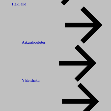
Hakijalle
Aikuiskoulutus
Yhteishaku