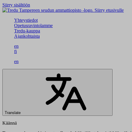
Siirry sisältöön
Siirry etusivulle
Yhteystiedot
Opetusravintolamme
Tredu-kauppa
Ajankohtaista
en
fi
en
Translate
Käännä