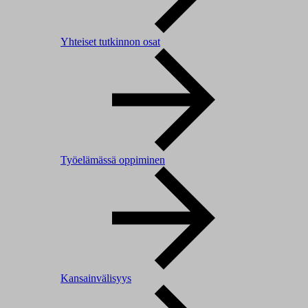
Yhteiset tutkinnon osat
Työelämässä oppiminen
Kansainvälisyys