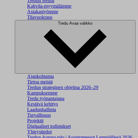
Tredun Helmi
Kahvila-myymälämme
Asiakastyömme
Tilavuokraus
Tredu
Avaa valikko
Ajankohtaista
Tietoa meistä
Tredun strateginen ohjelma 2026–29
Kampuksemme
Tredu työnantajana
Kestävä kehitys
Laadunhallinta
Turvallisuus
Projektit
Digitaaliset todistukset
Yhteystiedot
Tredun Aurora-talo | Asuntomessut Lempäälässä 2026