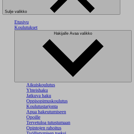
Sulje valikko
Etusivu
Koulutukset
Hakijalle
Avaa valikko
Aikuiskoulutus
Yhteishaku
Jatkuva haku
Oppisopimuskoulutus
Koulutustarjonta
Apua hakeutumiseen
Opoille
Tervetuloa tutustumaan
Opintojen rahoitus
Työllistymisen tueksi