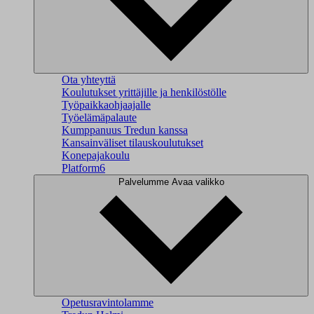
Ota yhteyttä
Koulutukset yrittäjille ja henkilöstölle
Työpaikkaohjaajalle
Työelämäpalaute
Kumppanuus Tredun kanssa
Kansainväliset tilauskoulutukset
Konepajakoulu
Platform6
Palvelumme
Avaa valikko
Opetusravintolamme