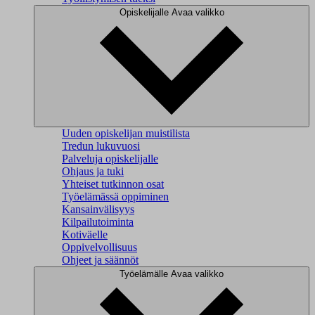
Opiskelijalle
Avaa valikko
Uuden opiskelijan muistilista
Tredun lukuvuosi
Palveluja opiskelijalle
Ohjaus ja tuki
Yhteiset tutkinnon osat
Työelämässä oppiminen
Kansainvälisyys
Kilpailutoiminta
Kotiväelle
Oppivelvollisuus
Ohjeet ja säännöt
Työelämälle
Avaa valikko