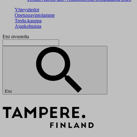
Yhteystiedot
Opetusravintolamme
Tredu-kauppa
Ajankohtaista
Etsi sivustolta
Etsi