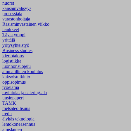
nuoret
kansainvälisyys
prosessiala
varastonhoitaja
Rasisminvastainen viikko
hankkeet
Täyskymppi
yrittäjä
yritysyhteistyö
Business studies
kiertotalous
logistiikka
luonnonsuojelu
ammatillinen koulutus
kaksoistutkinto
oppisopimus
työelämä
ravintola- ja catering-ala
uusiopaperi
TAMK
metsäteollisuus
tredu
älykäs teknologia
lentokoneasennus
amislainen