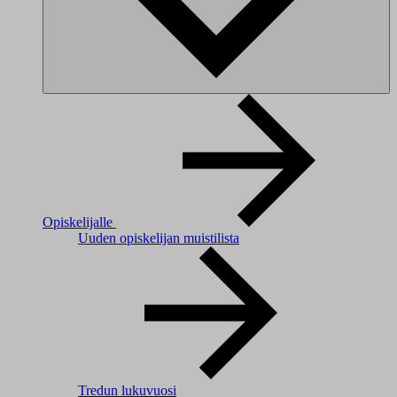
Opiskelijalle
Uuden opiskelijan muistilista
Tredun lukuvuosi