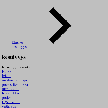
Etusivu
kestävyys
kestävyys
Rajaa tyypin mukaan
Kaikki
lvi-ala
maahanmuuttaja
prosessitekniikka
merkonomi
Robotiikka
projektit
Hyvinvointi
yrittäjyys