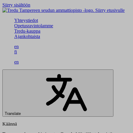
Siirry sisältöön
Siirry etusivulle
Yhteystiedot
Opetusravintolamme
Tredu-kauppa
Ajankohtaista
en
fi
en
Translate
Käännä