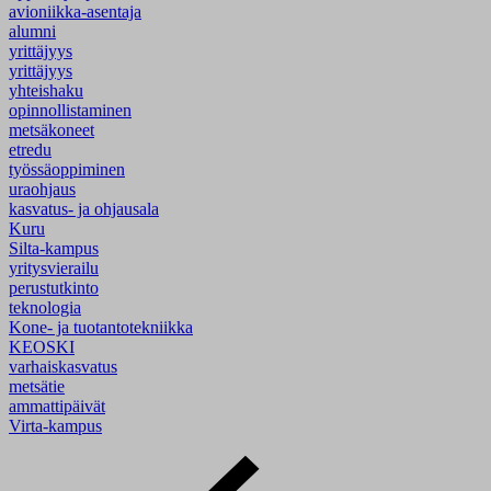
avioniikka-asentaja
alumni
yrittäjyys
yrittäjyys
yhteishaku
opinnollistaminen
metsäkoneet
etredu
työssäoppiminen
uraohjaus
kasvatus- ja ohjausala
Kuru
Silta-kampus
yritysvierailu
perustutkinto
teknologia
Kone- ja tuotantotekniikka
KEOSKI
varhaiskasvatus
metsätie
ammattipäivät
Virta-kampus