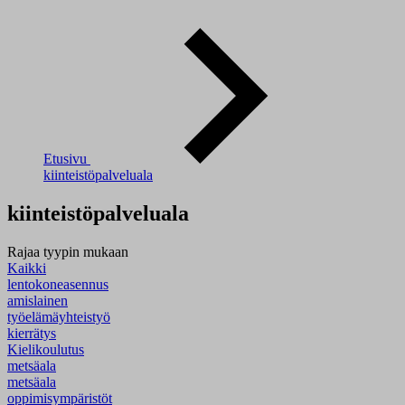
Etusivu
kiinteistöpalveluala
kiinteistöpalveluala
Rajaa tyypin mukaan
Kaikki
lentokoneasennus
amislainen
työelämäyhteistyö
kierrätys
Kielikoulutus
metsäala
metsäala
oppimisympäristöt