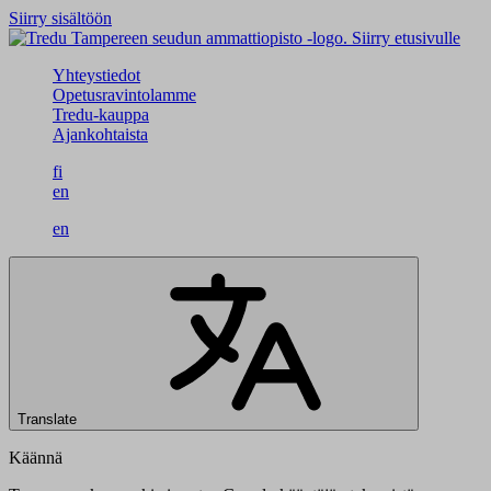
Siirry sisältöön
Siirry etusivulle
Yhteystiedot
Opetusravintolamme
Tredu-kauppa
Ajankohtaista
fi
en
en
Translate
Käännä