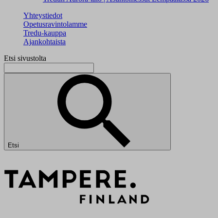
Yhteystiedot
Opetusravintolamme
Tredu-kauppa
Ajankohtaista
Etsi sivustolta
Etsi