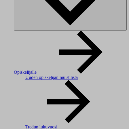
Opiskelijalle
Uuden opiskelijan muistilista
Tredun lukuvuosi