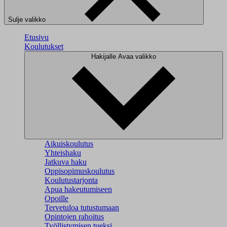
Sulje valikko
Etusivu
Koulutukset
Hakijalle
Avaa valikko
Aikuiskoulutus
Yhteishaku
Jatkuva haku
Oppisopimuskoulutus
Koulutustarjonta
Apua hakeutumiseen
Opoille
Tervetuloa tutustumaan
Opintojen rahoitus
Työllistymisen tueksi