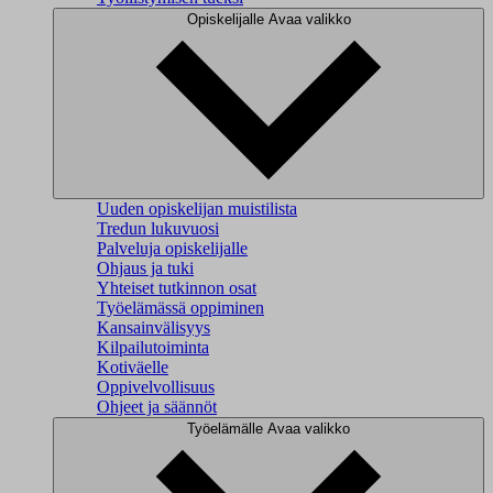
Opiskelijalle
Avaa valikko
Uuden opiskelijan muistilista
Tredun lukuvuosi
Palveluja opiskelijalle
Ohjaus ja tuki
Yhteiset tutkinnon osat
Työelämässä oppiminen
Kansainvälisyys
Kilpailutoiminta
Kotiväelle
Oppivelvollisuus
Ohjeet ja säännöt
Työelämälle
Avaa valikko