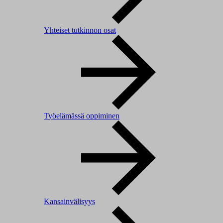
Yhteiset tutkinnon osat
Työelämässä oppiminen
Kansainvälisyys