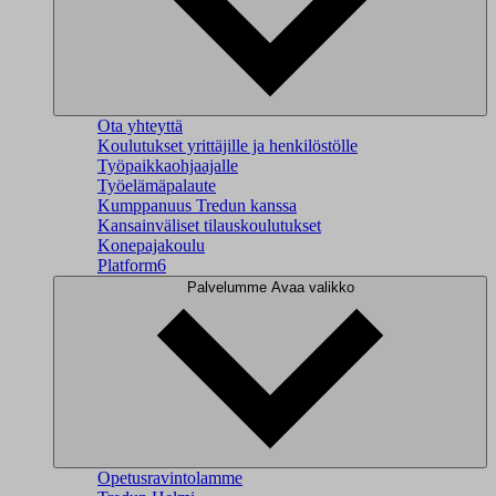
Ota yhteyttä
Koulutukset yrittäjille ja henkilöstölle
Työpaikkaohjaajalle
Työelämäpalaute
Kumppanuus Tredun kanssa
Kansainväliset tilauskoulutukset
Konepajakoulu
Platform6
Palvelumme
Avaa valikko
Opetusravintolamme