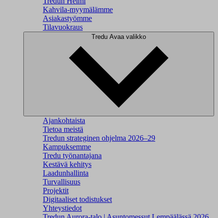
Tredun Helmi
Kahvila-myymälämme
Asiakastyömme
Tilavuokraus
Tredu
Avaa valikko
Ajankohtaista
Tietoa meistä
Tredun strateginen ohjelma 2026–29
Kampuksemme
Tredu työnantajana
Kestävä kehitys
Laadunhallinta
Turvallisuus
Projektit
Digitaaliset todistukset
Yhteystiedot
Tredun Aurora-talo | Asuntomessut Lempäälässä 2026