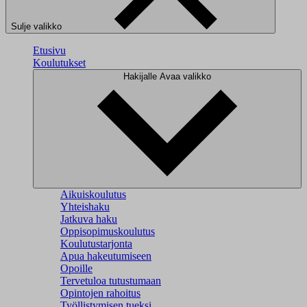
Sulje valikko
Etusivu
Koulutukset
Hakijalle
Avaa valikko
Aikuiskoulutus
Yhteishaku
Jatkuva haku
Oppisopimuskoulutus
Koulutustarjonta
Apua hakeutumiseen
Opoille
Tervetuloa tutustumaan
Opintojen rahoitus
Työllistymisen tueksi