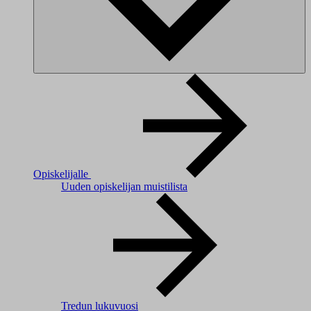
Opiskelijalle
Uuden opiskelijan muistilista
Tredun lukuvuosi