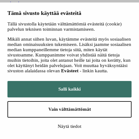
oppisopimus
työelämä
Tämä sivusto käyttää evästeitä
ravintola- ja catering-ala
Tällä sivustolla käytetään välttämättömiä evästeitä (cookie)
palvelun teknisen toiminnan varmistamiseen.
Mikäli annat siihen luvan, käytämme evästeitä myös sosiaalisen
median ominaisuuksien tukemiseen. Lisäksi jaamme sosiaalisen
median kumppaneillemme tietoja siitä, miten käytät
sivustoamme. Kumppanimme voivat yhdistää näitä tietoja
muihin tietoihin, joita olet antanut heille tai joita on kerätty, kun
uusiopaperi
olet käyttänyt heidän palvelujaan. Voit muuttaa hyväksyntääsi
TAMK
sivuston alalaidassa olevan
Evästeet
- linkin kautta.
metsäteollisuus
tredu
älykäs teknologia
Salli kaikki
lentokoneasennus
amislainen
työelämäyhteistyö
kierrätys
Vain välttämättömät
Kielikoulutus
metsäala
metsäala
Näytä tiedot
oppimisympäristöt
avioniikka-asentaja