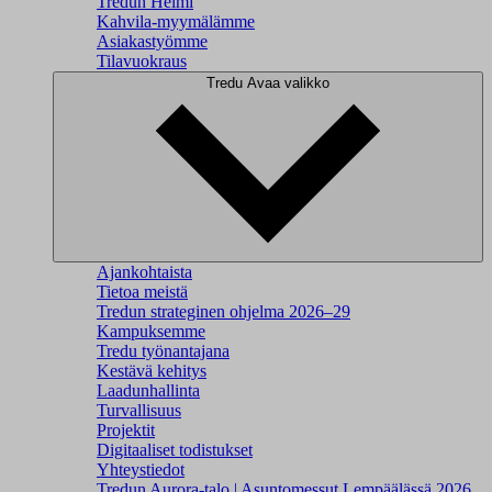
Tredun Helmi
Kahvila-myymälämme
Asiakastyömme
Tilavuokraus
Tredu
Avaa valikko
Ajankohtaista
Tietoa meistä
Tredun strateginen ohjelma 2026–29
Kampuksemme
Tredu työnantajana
Kestävä kehitys
Laadunhallinta
Turvallisuus
Projektit
Digitaaliset todistukset
Yhteystiedot
Tredun Aurora-talo | Asuntomessut Lempäälässä 2026