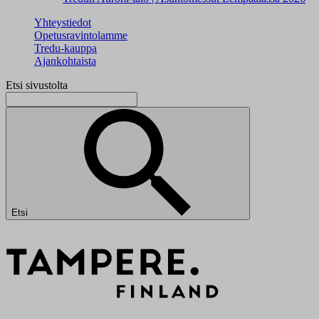
Yhteystiedot
Opetusravintolamme
Tredu-kauppa
Ajankohtaista
Etsi sivustolta
Etsi