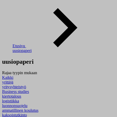
Etusivu
uusiopaperi
uusiopaperi
Rajaa tyypin mukaan
Kaikki
yrittäjä
yritysyhteistyö
Business studies
kiertotalous
logistiikka
luonnonsuojelu
ammatillinen koulutus
kaksoistutkinto