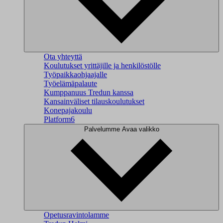
Ota yhteyttä
Koulutukset yrittäjille ja henkilöstölle
Työpaikkaohjaajalle
Työelämäpalaute
Kumppanuus Tredun kanssa
Kansainväliset tilauskoulutukset
Konepajakoulu
Platform6
Palvelumme
Avaa valikko
Opetusravintolamme