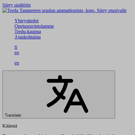
Siirry sisältöön
Siirry etusivulle
Yhteystiedot
Opetusravintolamme
Tredu-kauppa
Ajankohtaista
fi
en
en
Translate
Käännä