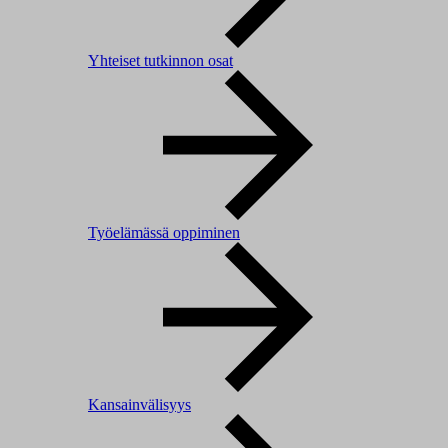
Yhteiset tutkinnon osat
Työelämässä oppiminen
Kansainvälisyys