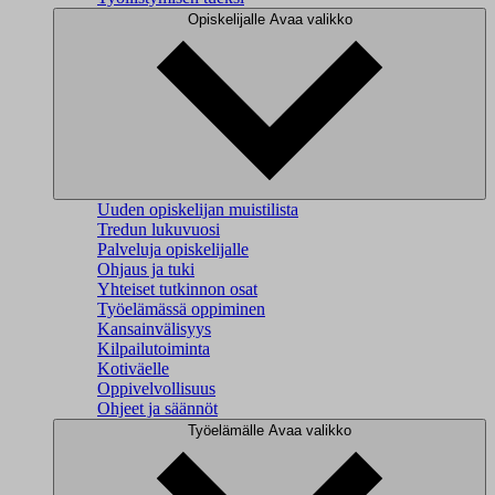
Opiskelijalle
Avaa valikko
Uuden opiskelijan muistilista
Tredun lukuvuosi
Palveluja opiskelijalle
Ohjaus ja tuki
Yhteiset tutkinnon osat
Työelämässä oppiminen
Kansainvälisyys
Kilpailutoiminta
Kotiväelle
Oppivelvollisuus
Ohjeet ja säännöt
Työelämälle
Avaa valikko