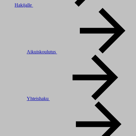
Hakijalle
Aikuiskoulutus
Yhteishaku