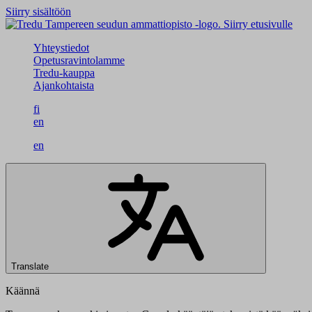
Siirry sisältöön
Siirry etusivulle
Yhteystiedot
Opetusravintolamme
Tredu-kauppa
Ajankohtaista
fi
en
en
Translate
Käännä