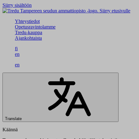
Siirry sisältöön
Siirry etusivulle
Yhteystiedot
Opetusravintolamme
Tredu-kauppa
Ajankohtaista
fi
en
en
Translate
Käännä