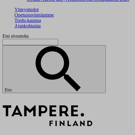
Yhteystiedot
Opetusravintolamme
Tredu-kauppa
Ajankohtaista
Etsi sivustolta
Etsi