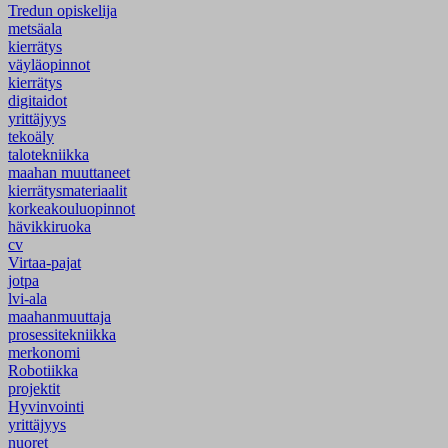
Tredun opiskelija
metsäala
kierrätys
väyläopinnot
kierrätys
digitaidot
yrittäjyys
tekoäly
talotekniikka
maahan muuttaneet
kierrätysmateriaalit
korkeakouluopinnot
hävikkiruoka
cv
Virtaa-pajat
jotpa
lvi-ala
maahanmuuttaja
prosessitekniikka
merkonomi
Robotiikka
projektit
Hyvinvointi
yrittäjyys
nuoret