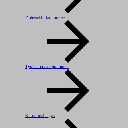
Yhteiset tutkinnon osat
Työelämässä oppiminen
Kansainvälisyys