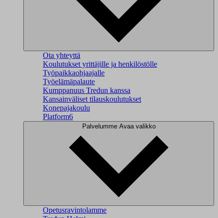
Ota yhteyttä
Koulutukset yrittäjille ja henkilöstölle
Työpaikkaohjaajalle
Työelämäpalaute
Kumppanuus Tredun kanssa
Kansainväliset tilauskoulutukset
Konepajakoulu
Platform6
Palvelumme
Avaa valikko
Opetusravintolamme