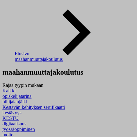
Etusivu
maahanmuuttajakoulutus
maahanmuuttajakoulutus
Rajaa tyypin mukaan
Kaikki
opiskelijatarina
hiilijalanjälki
Kestävän kehityksen sertifikaatti
kestävyys
KESTU
digitaalisuus
työssäoppiminen
motto