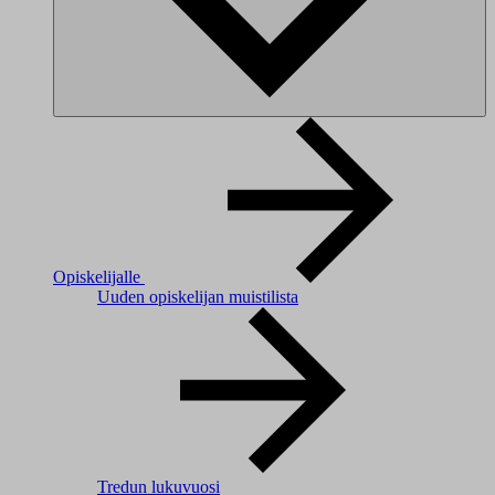
Opiskelijalle
Uuden opiskelijan muistilista
Tredun lukuvuosi