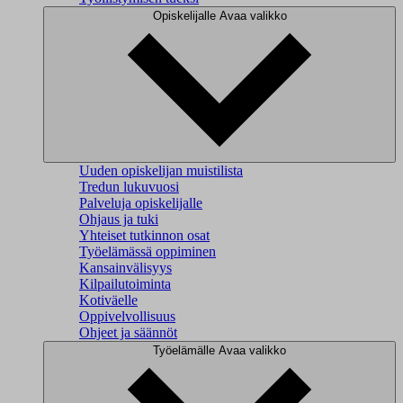
Opiskelijalle
Avaa valikko
Uuden opiskelijan muistilista
Tredun lukuvuosi
Palveluja opiskelijalle
Ohjaus ja tuki
Yhteiset tutkinnon osat
Työelämässä oppiminen
Kansainvälisyys
Kilpailutoiminta
Kotiväelle
Oppivelvollisuus
Ohjeet ja säännöt
Työelämälle
Avaa valikko