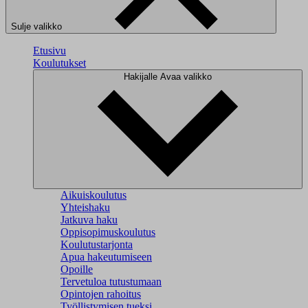
Sulje valikko
Etusivu
Koulutukset
Hakijalle
Avaa valikko
Aikuiskoulutus
Yhteishaku
Jatkuva haku
Oppisopimuskoulutus
Koulutustarjonta
Apua hakeutumiseen
Opoille
Tervetuloa tutustumaan
Opintojen rahoitus
Työllistymisen tueksi