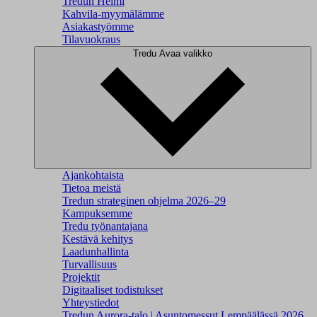
Tredun Helmi
Kahvila-myymälämme
Asiakastyömme
Tilavuokraus
Tredu
Avaa valikko
Ajankohtaista
Tietoa meistä
Tredun strateginen ohjelma 2026–29
Kampuksemme
Tredu työnantajana
Kestävä kehitys
Laadunhallinta
Turvallisuus
Projektit
Digitaaliset todistukset
Yhteystiedot
Tredun Aurora-talo | Asuntomessut Lempäälässä 2026