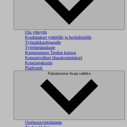
Ota yhteyttä
Koulutukset yrittäjille ja henkilöstölle
Työpaikkaohjaajalle
Työelämäpalaute
Kumppanuus Tredun kanssa
Kansainväliset tilauskoulutukset
Konepajakoulu
Platform6
Palvelumme
Avaa valikko
Opetusravintolamme