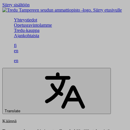
Siirry sisältöön
Siirry etusivulle
Yhteystiedot
Opetusravintolamme
Tredu-kauppa
Ajankohtaista
fi
en
en
Translate
Käännä