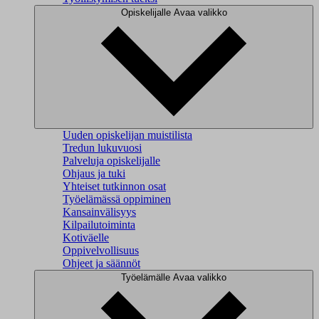
Opiskelijalle
Avaa valikko
Uuden opiskelijan muistilista
Tredun lukuvuosi
Palveluja opiskelijalle
Ohjaus ja tuki
Yhteiset tutkinnon osat
Työelämässä oppiminen
Kansainvälisyys
Kilpailutoiminta
Kotiväelle
Oppivelvollisuus
Ohjeet ja säännöt
Työelämälle
Avaa valikko