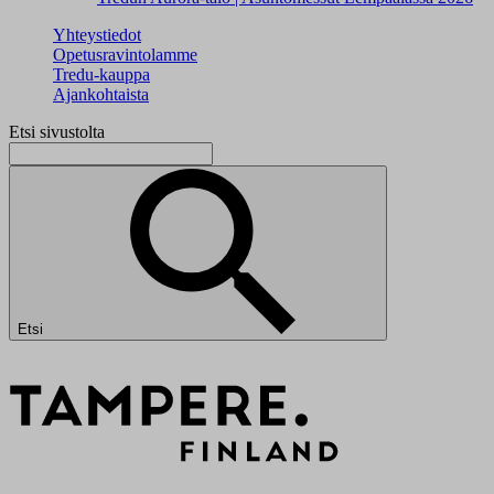
Yhteystiedot
Opetusravintolamme
Tredu-kauppa
Ajankohtaista
Etsi sivustolta
Etsi