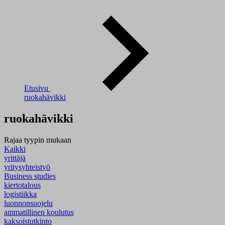
Etusivu
ruokahävikki
ruokahävikki
Rajaa tyypin mukaan
Kaikki
yrittäjä
yritysyhteistyö
Business studies
kiertotalous
logistiikka
luonnonsuojelu
ammatillinen koulutus
kaksoistutkinto