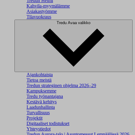
Tredun Helmi
Kahvila-myymälämme
Asiakastyömme
Tilavuokraus
Tredu
Avaa valikko
Ajankohtaista
Tietoa meistä
Tredun strateginen ohjelma 2026–29
Kampuksemme
Tredu työnantajana
Kestävä kehitys
Laadunhallinta
Turvallisuus
Projektit
Digitaaliset todistukset
Yhteystiedot
Tredun Aurora-talo | Asuntomessut Lempäälässä 2026