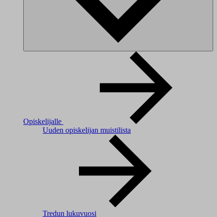
Opiskelijalle
Uuden opiskelijan muistilista
Tredun lukuvuosi