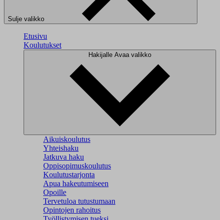
Sulje valikko
Etusivu
Koulutukset
Hakijalle
Avaa valikko
Aikuiskoulutus
Yhteishaku
Jatkuva haku
Oppisopimuskoulutus
Koulutustarjonta
Apua hakeutumiseen
Opoille
Tervetuloa tutustumaan
Opintojen rahoitus
Työllistymisen tueksi