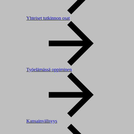
Yhteiset tutkinnon osat
Työelämässä oppiminen
Kansainvälisyys