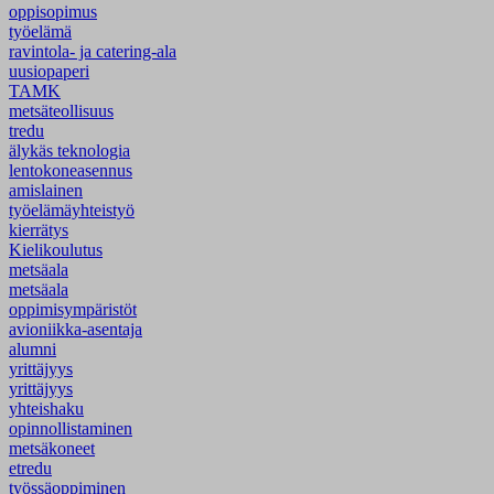
oppisopimus
työelämä
ravintola- ja catering-ala
uusiopaperi
TAMK
metsäteollisuus
tredu
älykäs teknologia
lentokoneasennus
amislainen
työelämäyhteistyö
kierrätys
Kielikoulutus
metsäala
metsäala
oppimisympäristöt
avioniikka-asentaja
alumni
yrittäjyys
yrittäjyys
yhteishaku
opinnollistaminen
metsäkoneet
etredu
työssäoppiminen