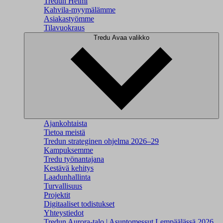
Tredun Helmi
Kahvila-myymälämme
Asiakastyömme
Tilavuokraus
Tredu
Avaa valikko
Ajankohtaista
Tietoa meistä
Tredun strateginen ohjelma 2026–29
Kampuksemme
Tredu työnantajana
Kestävä kehitys
Laadunhallinta
Turvallisuus
Projektit
Digitaaliset todistukset
Yhteystiedot
Tredun Aurora-talo | Asuntomessut Lempäälässä 2026