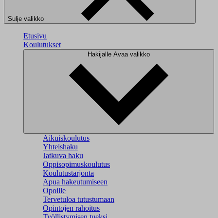
Sulje valikko
Etusivu
Koulutukset
Hakijalle
Avaa valikko
Aikuiskoulutus
Yhteishaku
Jatkuva haku
Oppisopimuskoulutus
Koulutustarjonta
Apua hakeutumiseen
Opoille
Tervetuloa tutustumaan
Opintojen rahoitus
Työllistymisen tueksi