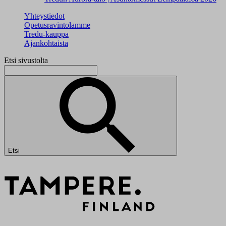
Yhteystiedot
Opetusravintolamme
Tredu-kauppa
Ajankohtaista
Etsi sivustolta
Etsi