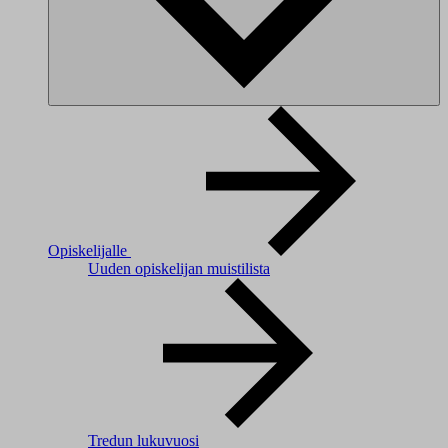
Opiskelijalle
Uuden opiskelijan muistilista
Tredun lukuvuosi