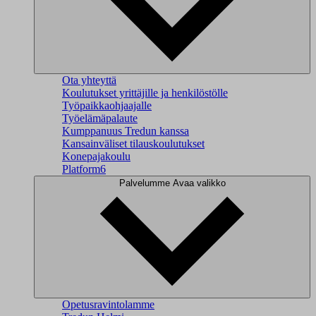
Ota yhteyttä
Koulutukset yrittäjille ja henkilöstölle
Työpaikkaohjaajalle
Työelämäpalaute
Kumppanuus Tredun kanssa
Kansainväliset tilauskoulutukset
Konepajakoulu
Platform6
Palvelumme
Avaa valikko
Opetusravintolamme