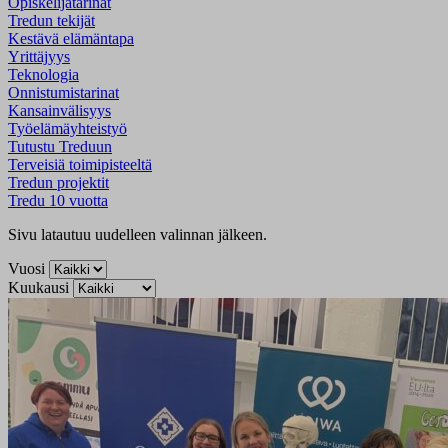
Opiskelijatarinat
Tredun tekijät
Kestävä elämäntapa
Yrittäjyys
Teknologia
Onnistumistarinat
Kansainvälisyys
Työelämäyhteistyö
Tutustu Treduun
Terveisiä toimipisteeltä
Tredun projektit
Tredu 10 vuotta
Sivu latautuu uudelleen valinnan jälkeen.
Vuosi
Kuukausi