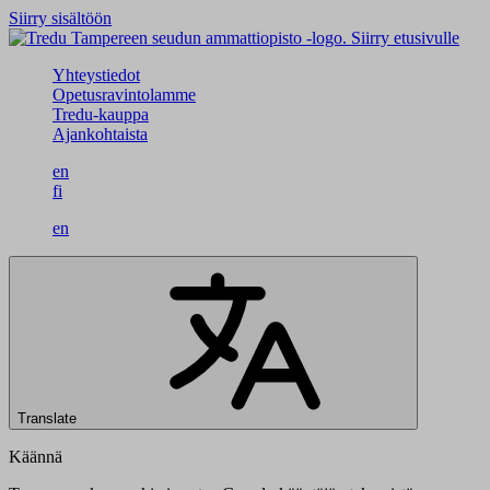
Siirry sisältöön
Siirry etusivulle
Yhteystiedot
Opetusravintolamme
Tredu-kauppa
Ajankohtaista
en
fi
en
Translate
Käännä