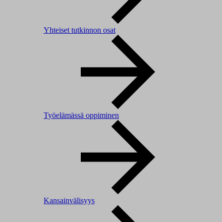
Yhteiset tutkinnon osat
Työelämässä oppiminen
Kansainvälisyys