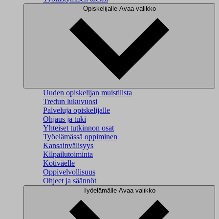
Opiskelijalle
Avaa valikko
Uuden opiskelijan muistilista
Tredun lukuvuosi
Palveluja opiskelijalle
Ohjaus ja tuki
Yhteiset tutkinnon osat
Työelämässä oppiminen
Kansainvälisyys
Kilpailutoiminta
Kotiväelle
Oppivelvollisuus
Ohjeet ja säännöt
Työelämälle
Avaa valikko