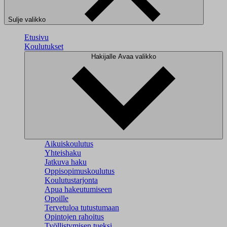
Sulje valikko
Etusivu
Koulutukset
Hakijalle
Avaa valikko
Aikuiskoulutus
Yhteishaku
Jatkuva haku
Oppisopimuskoulutus
Koulutustarjonta
Apua hakeutumiseen
Opoille
Tervetuloa tutustumaan
Opintojen rahoitus
Työllistymisen tueksi