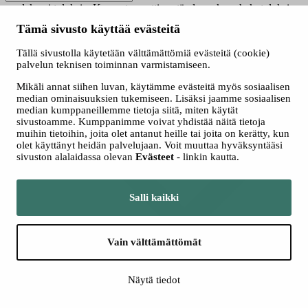
saadaksesi tuloksia. Kun automaattisen täydennyksen hakutuloksia
on saatavilla, käytä ylös- ja alasnuolinäppäimiä tarkasteluun ja
Tämä sivusto käyttää evästeitä
valintaan. Kosketuslaitteiden käyttäjille, tutki koskettamalla tai
pyyhkäisyeleillä.
Tällä sivustolla käytetään välttämättömiä evästeitä (cookie)
Näytä vain nyt haussa olevat
palvelun teknisen toiminnan varmistamiseen.
Valitse hakutapa
Mikäli annat siihen luvan, käytämme evästeitä myös sosiaalisen
Kaikki
median ominaisuuksien tukemiseen. Lisäksi jaamme sosiaalisen
Jatkuva haku
median kumppaneillemme tietoja siitä, miten käytät
Yhteishaku
sivustoamme. Kumppanimme voivat yhdistää näitä tietoja
muihin tietoihin, joita olet antanut heille tai joita on kerätty, kun
olet käyttänyt heidän palvelujaan. Voit muuttaa hyväksyntääsi
sivuston alalaidassa olevan
Evästeet
- linkin kautta.
Salli kaikki
Vain välttämättömät
Lisää hakuehtoja
Näytä tiedot