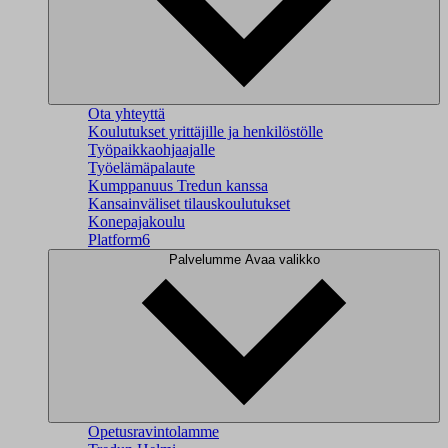
Ota yhteyttä
Koulutukset yrittäjille ja henkilöstölle
Työpaikkaohjaajalle
Työelämäpalaute
Kumppanuus Tredun kanssa
Kansainväliset tilauskoulutukset
Konepajakoulu
Platform6
Palvelumme
Avaa valikko
Opetusravintolamme