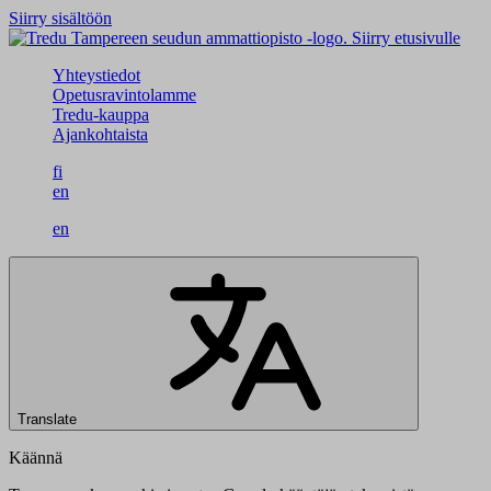
Siirry sisältöön
Siirry etusivulle
Yhteystiedot
Opetusravintolamme
Tredu-kauppa
Ajankohtaista
fi
en
en
Translate
Käännä