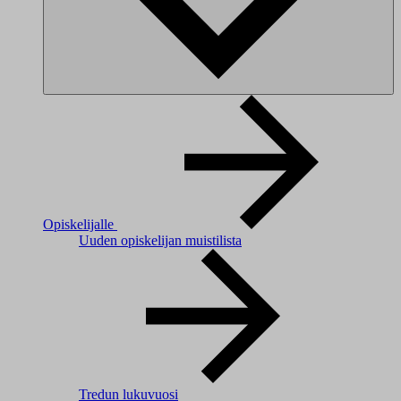
Opiskelijalle
Uuden opiskelijan muistilista
Tredun lukuvuosi