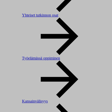
Yhteiset tutkinnon osat
Työelämässä oppiminen
Kansainvälisyys