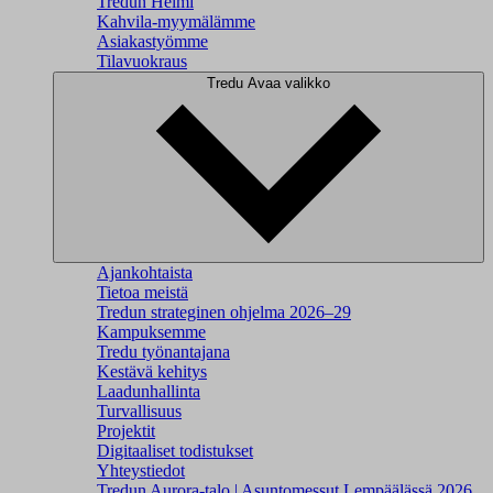
Tredun Helmi
Kahvila-myymälämme
Asiakastyömme
Tilavuokraus
Tredu
Avaa valikko
Ajankohtaista
Tietoa meistä
Tredun strateginen ohjelma 2026–29
Kampuksemme
Tredu työnantajana
Kestävä kehitys
Laadunhallinta
Turvallisuus
Projektit
Digitaaliset todistukset
Yhteystiedot
Tredun Aurora-talo | Asuntomessut Lempäälässä 2026