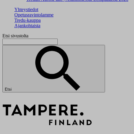
Yhteystiedot
Opetusravintolamme
Tredu-kauppa
Ajankohtaista
Etsi sivustolta
Etsi