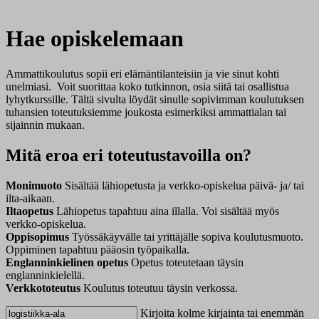
Hae opiskelemaan
Ammattikoulutus sopii eri elämäntilanteisiin ja vie sinut kohti
unelmiasi. Voit suorittaa koko tutkinnon, osia siitä tai osallistua
lyhytkurssille. Tältä sivulta löydät sinulle sopivimman koulutuksen
tuhansien toteutuksiemme joukosta esimerkiksi ammattialan tai
sijainnin mukaan.
Mitä eroa eri toteutustavoilla on?
Monimuoto
Sisältää lähiopetusta ja verkko-opiskelua päivä- ja/ tai
ilta-aikaan.
Iltaopetus
Lähiopetus tapahtuu aina illalla. Voi sisältää myös
verkko-opiskelua.
Oppisopimus
Työssäkäyvälle tai yrittäjälle sopiva koulutusmuoto.
Oppiminen tapahtuu pääosin työpaikalla.
Englanninkielinen opetus
Opetus toteutetaan täysin
englanninkielellä.
Verkkototeutus
Koulutus toteutuu täysin verkossa.
Kirjoita kolme kirjainta tai enemmän