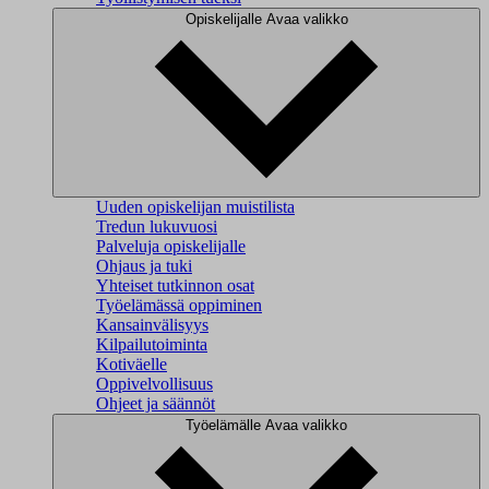
Opiskelijalle
Avaa valikko
Uuden opiskelijan muistilista
Tredun lukuvuosi
Palveluja opiskelijalle
Ohjaus ja tuki
Yhteiset tutkinnon osat
Työelämässä oppiminen
Kansainvälisyys
Kilpailutoiminta
Kotiväelle
Oppivelvollisuus
Ohjeet ja säännöt
Työelämälle
Avaa valikko