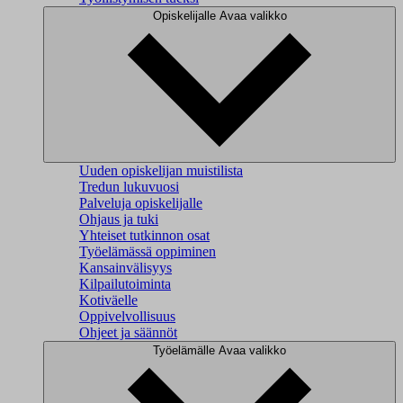
Opiskelijalle
Avaa valikko
Uuden opiskelijan muistilista
Tredun lukuvuosi
Palveluja opiskelijalle
Ohjaus ja tuki
Yhteiset tutkinnon osat
Työelämässä oppiminen
Kansainvälisyys
Kilpailutoiminta
Kotiväelle
Oppivelvollisuus
Ohjeet ja säännöt
Työelämälle
Avaa valikko