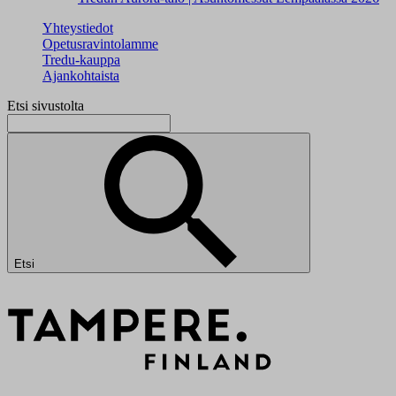
Yhteystiedot
Opetusravintolamme
Tredu-kauppa
Ajankohtaista
Etsi sivustolta
Etsi