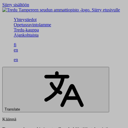
Siirry sisältöön
Siirry etusivulle
Yhteystiedot
Opetusravintolamme
Tredu-kauppa
Ajankohtaista
fi
en
en
Translate
Käännä