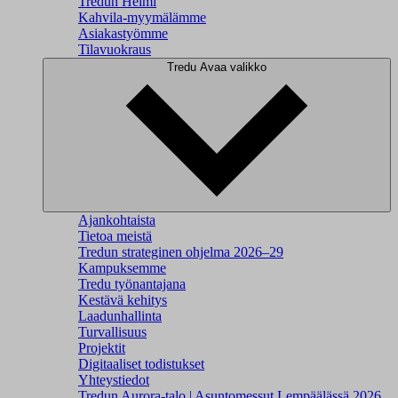
Tredun Helmi
Kahvila-myymälämme
Asiakastyömme
Tilavuokraus
Tredu
Avaa valikko
Ajankohtaista
Tietoa meistä
Tredun strateginen ohjelma 2026–29
Kampuksemme
Tredu työnantajana
Kestävä kehitys
Laadunhallinta
Turvallisuus
Projektit
Digitaaliset todistukset
Yhteystiedot
Tredun Aurora-talo | Asuntomessut Lempäälässä 2026