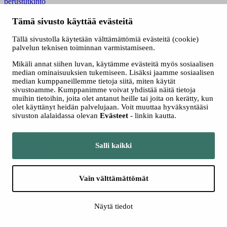
perustutkinto
oppimispeli
näyttötutkintomestari
Tämä sivusto käyttää evästeitä
energiavarautuminen
Tredu-kauppa
Tällä sivustolla käytetään välttämättömiä evästeitä (cookie)
Santalahdentien toimipiste
palvelun teknisen toiminnan varmistamiseen.
Oriveden toimipiste
Mikäli annat siihen luvan, käytämme evästeitä myös sosiaalisen
Pirkkalan toimipiste
median ominaisuuksien tukemiseen. Lisäksi jaamme sosiaalisen
TAMK
median kumppaneillemme tietoja siitä, miten käytät
rakennusala
sivustoamme. Kumppanimme voivat yhdistää näitä tietoja
kumppanuus
muihin tietoihin, joita olet antanut heille tai joita on kerätty, kun
Podcast
olet käyttänyt heidän palvelujaan. Voit muuttaa hyväksyntääsi
pintakäsittely
sivuston alalaidassa olevan
Evästeet
- linkin kautta.
lempäälä
nuori yrittäjyys
peitto-koulutus
Salli kaikki
töissä tredussa
opiskelijatarina
jatkuva haku
yrittäjäyhteistyö
Vain välttämättömät
lukuvuoden aloitus
työelämätaidot
kondiittori
Näytä tiedot
varautuminen
ammatillinen koulutus