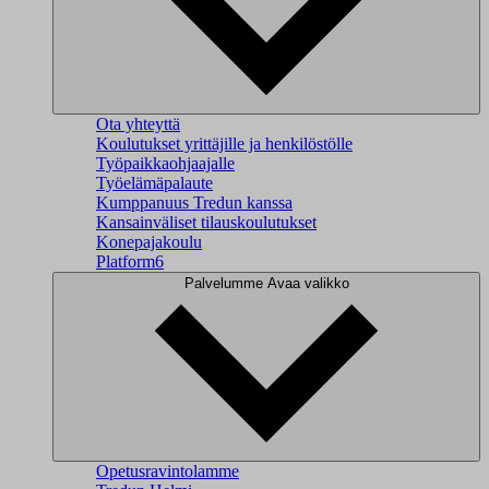
Ota yhteyttä
Koulutukset yrittäjille ja henkilöstölle
Työpaikkaohjaajalle
Työelämäpalaute
Kumppanuus Tredun kanssa
Kansainväliset tilauskoulutukset
Konepajakoulu
Platform6
Palvelumme
Avaa valikko
Opetusravintolamme