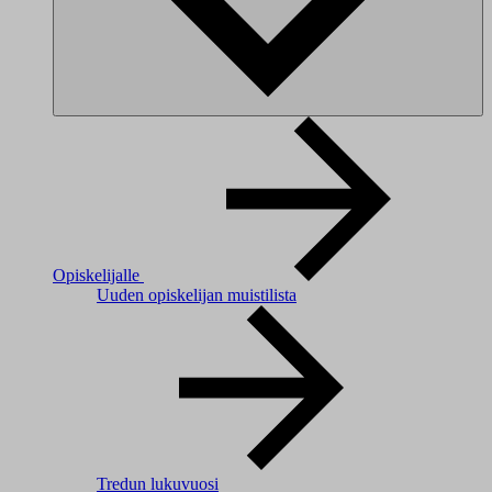
Opiskelijalle
Uuden opiskelijan muistilista
Tredun lukuvuosi