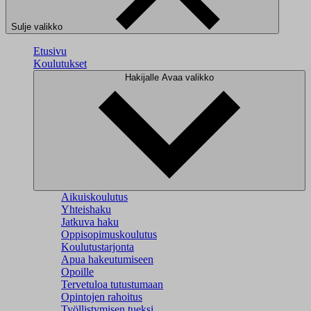
Sulje valikko
Etusivu
Koulutukset
Hakijalle
Avaa valikko
Aikuiskoulutus
Yhteishaku
Jatkuva haku
Oppisopimuskoulutus
Koulutustarjonta
Apua hakeutumiseen
Opoille
Tervetuloa tutustumaan
Opintojen rahoitus
Työllistymisen tueksi