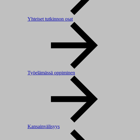
Yhteiset tutkinnon osat
Työelämässä oppiminen
Kansainvälisyys