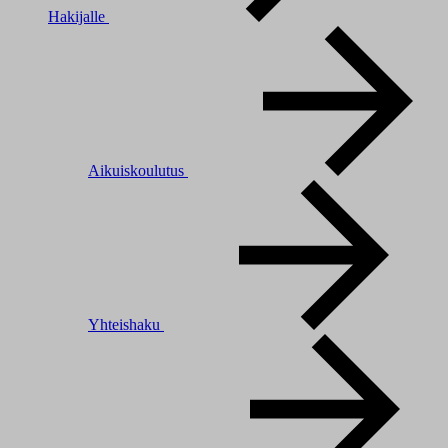
Hakijalle
Aikuiskoulutus
Yhteishaku