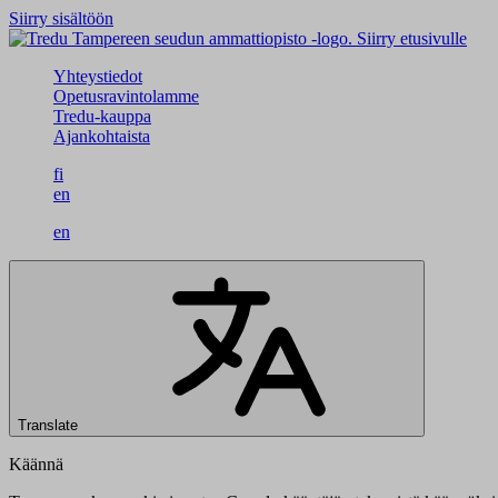
Siirry sisältöön
Siirry etusivulle
Yhteystiedot
Opetusravintolamme
Tredu-kauppa
Ajankohtaista
fi
en
en
Translate
Käännä