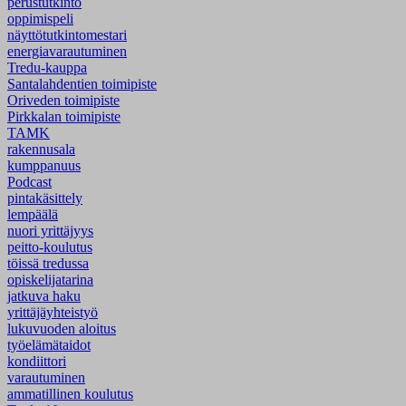
perustutkinto
oppimispeli
näyttötutkintomestari
energiavarautuminen
Tredu-kauppa
Santalahdentien toimipiste
Oriveden toimipiste
Pirkkalan toimipiste
TAMK
rakennusala
kumppanuus
Podcast
pintakäsittely
lempäälä
nuori yrittäjyys
peitto-koulutus
töissä tredussa
opiskelijatarina
jatkuva haku
yrittäjäyhteistyö
lukuvuoden aloitus
työelämätaidot
kondiittori
varautuminen
ammatillinen koulutus