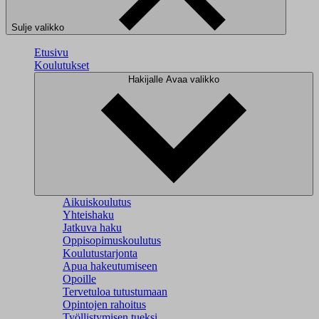
Sulje valikko
Etusivu
Koulutukset
Hakijalle
Avaa valikko
Aikuiskoulutus
Yhteishaku
Jatkuva haku
Oppisopimuskoulutus
Koulutustarjonta
Apua hakeutumiseen
Opoille
Tervetuloa tutustumaan
Opintojen rahoitus
Työllistymisen tueksi