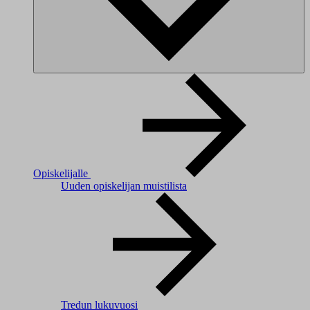
Opiskelijalle
Uuden opiskelijan muistilista
Tredun lukuvuosi