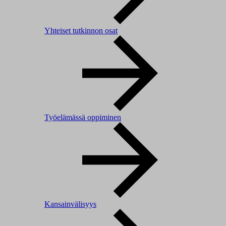
Yhteiset tutkinnon osat
Työelämässä oppiminen
Kansainvälisyys