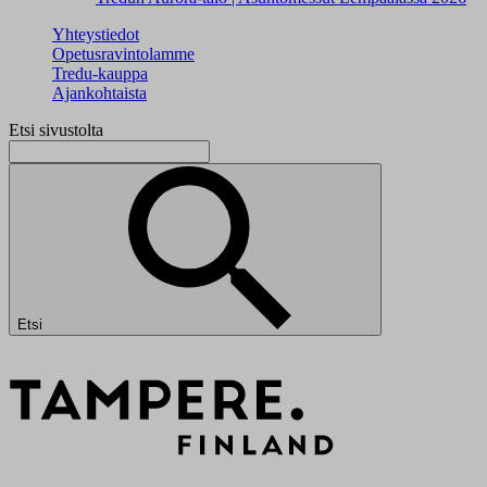
Yhteystiedot
Opetusravintolamme
Tredu-kauppa
Ajankohtaista
Etsi sivustolta
Etsi