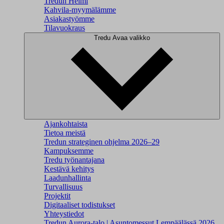
Tredun Helmi
Kahvila-myymälämme
Asiakastyömme
Tilavuokraus
Tredu
Avaa valikko
Ajankohtaista
Tietoa meistä
Tredun strateginen ohjelma 2026–29
Kampuksemme
Tredu työnantajana
Kestävä kehitys
Laadunhallinta
Turvallisuus
Projektit
Digitaaliset todistukset
Yhteystiedot
Tredun Aurora-talo | Asuntomessut Lempäälässä 2026