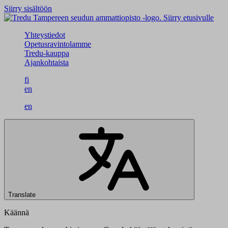
Siirry sisältöön
Siirry etusivulle
Yhteystiedot
Opetusravintolamme
Tredu-kauppa
Ajankohtaista
fi
en
en
Translate
Käännä