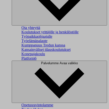
Ota yhteyttä
Koulutukset yrittäjille ja henkilöstölle
Työpaikkaohjaajalle
Työelämäpalaute
Kumppanuus Tredun kanssa
Kansainväliset tilauskoulutukset
Konepajakoulu
Platform6
Palvelumme
Avaa valikko
Opetusravintolamme