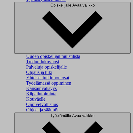
Opiskelijalle
Avaa valikko
Uuden opiskelijan muistilista
Tredun lukuvuosi
Palveluja opiskelijalle
Ohjaus ja tuki
Yhteiset tutkinnon osat
Työelämässä oppiminen
Kansainvälisyys
Kilpailutoiminta
Kotiväelle
Oppivelvollisuus
Ohjeet ja säännöt
Työelämälle
Avaa valikko