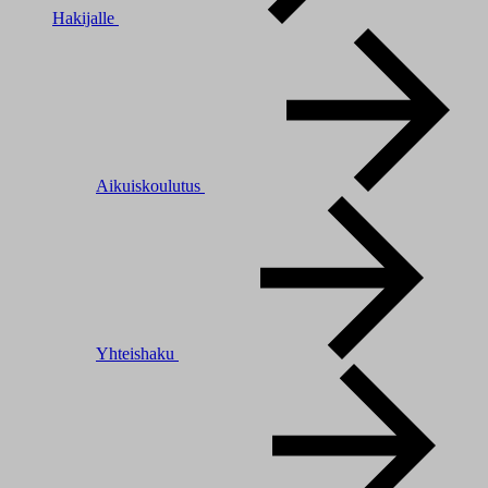
Hakijalle
Aikuiskoulutus
Yhteishaku