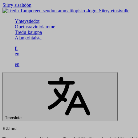
Siirry sisältöön
Siirry etusivulle
Yhteystiedot
Opetusravintolamme
Tredu-kauppa
Ajankohtaista
fi
en
en
Translate
Käännä