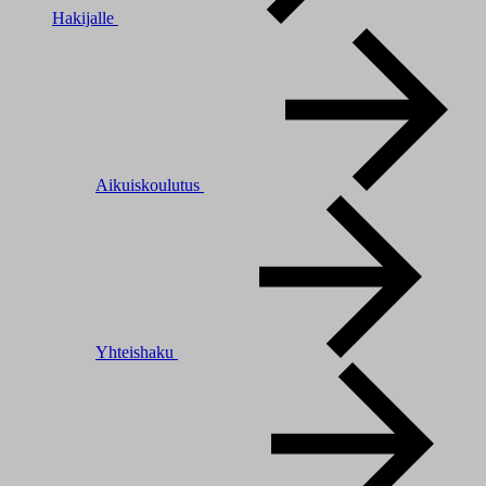
Hakijalle
Aikuiskoulutus
Yhteishaku