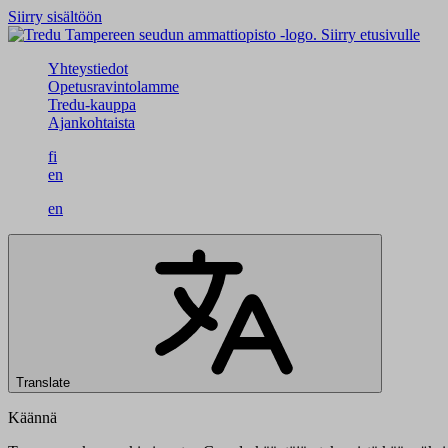
Siirry sisältöön
Siirry etusivulle
Yhteystiedot
Opetusravintolamme
Tredu-kauppa
Ajankohtaista
fi
en
en
Translate
Käännä