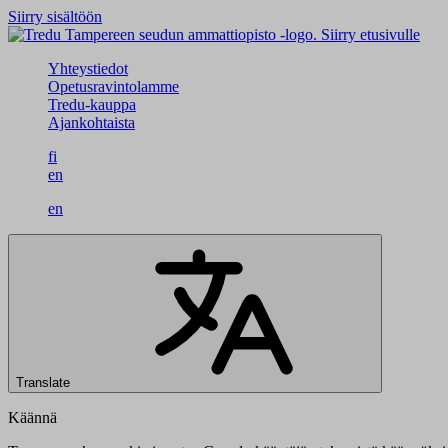
Siirry sisältöön
Siirry etusivulle
Yhteystiedot
Opetusravintolamme
Tredu-kauppa
Ajankohtaista
fi
en
en
Translate
Käännä