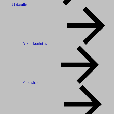
Hakijalle
Aikuiskoulutus
Yhteishaku