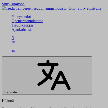
Siirry sisältöön
Siirry etusivulle
Yhteystiedot
Opetusravintolamme
Tredu-kauppa
Ajankohtaista
fi
en
en
Translate
Käännä