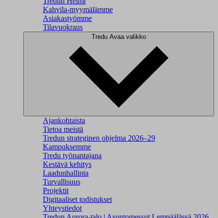
Tredun Helmi
Kahvila-myymälämme
Asiakastyömme
Tilavuokraus
Tredu
Avaa valikko
Ajankohtaista
Tietoa meistä
Tredun strateginen ohjelma 2026–29
Kampuksemme
Tredu työnantajana
Kestävä kehitys
Laadunhallinta
Turvallisuus
Projektit
Digitaaliset todistukset
Yhteystiedot
Tredun Aurora-talo | Asuntomessut Lempäälässä 2026