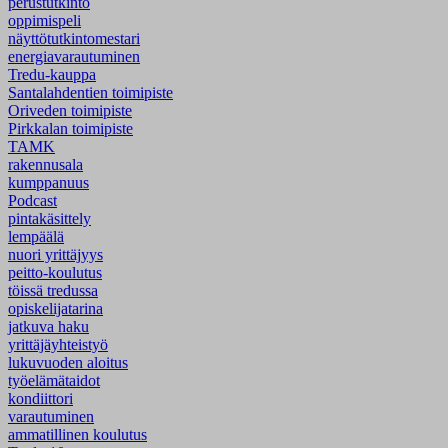
perustutkinto
oppimispeli
näyttötutkintomestari
energiavarautuminen
Tredu-kauppa
Santalahdentien toimipiste
Oriveden toimipiste
Pirkkalan toimipiste
TAMK
rakennusala
kumppanuus
Podcast
pintakäsittely
lempäälä
nuori yrittäjyys
peitto-koulutus
töissä tredussa
opiskelijatarina
jatkuva haku
yrittäjäyhteistyö
lukuvuoden aloitus
työelämätaidot
kondiittori
varautuminen
ammatillinen koulutus