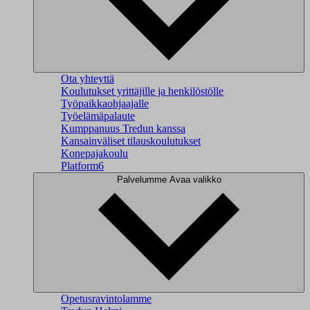
Ota yhteyttä
Koulutukset yrittäjille ja henkilöstölle
Työpaikkaohjaajalle
Työelämäpalaute
Kumppanuus Tredun kanssa
Kansainväliset tilauskoulutukset
Konepajakoulu
Platform6
Palvelumme
Avaa valikko
Opetusravintolamme