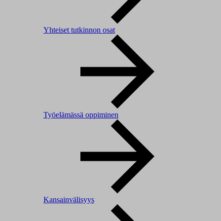
Yhteiset tutkinnon osat
Työelämässä oppiminen
Kansainvälisyys