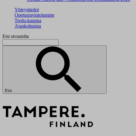
Yhteystiedot
Opetusravintolamme
Tredu-kauppa
Ajankohtaista
Etsi sivustolta
Etsi