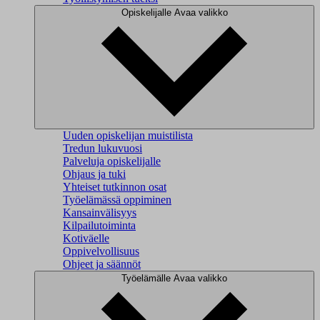
Opiskelijalle
Avaa valikko
Uuden opiskelijan muistilista
Tredun lukuvuosi
Palveluja opiskelijalle
Ohjaus ja tuki
Yhteiset tutkinnon osat
Työelämässä oppiminen
Kansainvälisyys
Kilpailutoiminta
Kotiväelle
Oppivelvollisuus
Ohjeet ja säännöt
Työelämälle
Avaa valikko