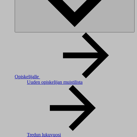
Opiskelijalle
Uuden opiskelijan muistilista
Tredun lukuvuosi