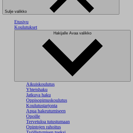
Sulje valikko
Etusivu
Koulutukset
Hakijalle
Avaa valikko
Aikuiskoulutus
Yhteishaku
Jatkuva haku
Oppisopimuskoulutus
Koulutustarjonta
Apua hakeutumiseen
Opoille
Tervetuloa tutustumaan
Opintojen rahoitus
Työllistymisen tueksi