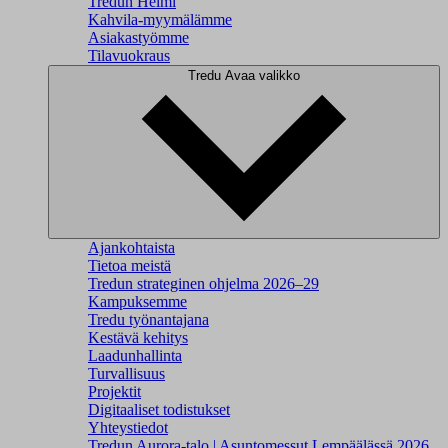
Tredun Helmi
Kahvila-myymälämme
Asiakastyömme
Tilavuokraus
Tredu
Avaa valikko
Ajankohtaista
Tietoa meistä
Tredun strateginen ohjelma 2026–29
Kampuksemme
Tredu työnantajana
Kestävä kehitys
Laadunhallinta
Turvallisuus
Projektit
Digitaaliset todistukset
Yhteystiedot
Tredun Aurora-talo | Asuntomessut Lempäälässä 2026