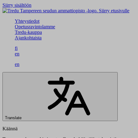
Siirry sisältöön
Siirry etusivulle
Yhteystiedot
Opetusravintolamme
Tredu-kauppa
Ajankohtaista
fi
en
en
Translate
Käännä