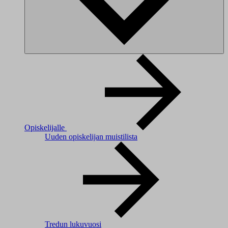
Opiskelijalle
Uuden opiskelijan muistilista
Tredun lukuvuosi