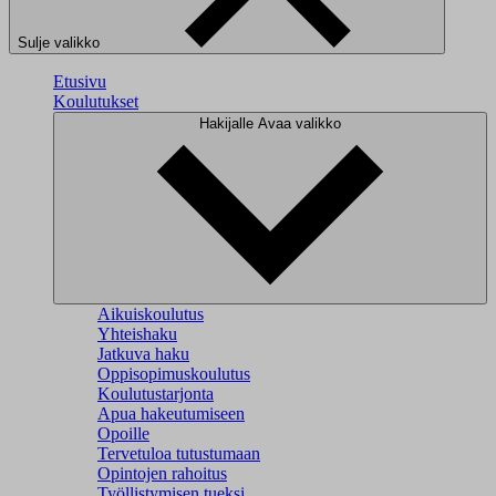
Sulje valikko
Etusivu
Koulutukset
Hakijalle
Avaa valikko
Aikuiskoulutus
Yhteishaku
Jatkuva haku
Oppisopimuskoulutus
Koulutustarjonta
Apua hakeutumiseen
Opoille
Tervetuloa tutustumaan
Opintojen rahoitus
Työllistymisen tueksi