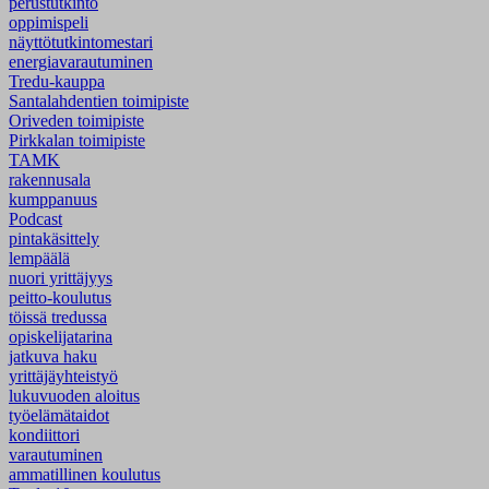
perustutkinto
oppimispeli
näyttötutkintomestari
energiavarautuminen
Tredu-kauppa
Santalahdentien toimipiste
Oriveden toimipiste
Pirkkalan toimipiste
TAMK
rakennusala
kumppanuus
Podcast
pintakäsittely
lempäälä
nuori yrittäjyys
peitto-koulutus
töissä tredussa
opiskelijatarina
jatkuva haku
yrittäjäyhteistyö
lukuvuoden aloitus
työelämätaidot
kondiittori
varautuminen
ammatillinen koulutus