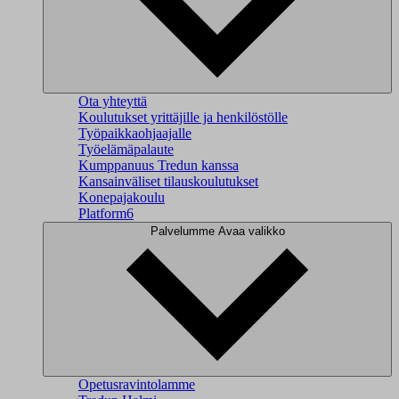
Ota yhteyttä
Koulutukset yrittäjille ja henkilöstölle
Työpaikkaohjaajalle
Työelämäpalaute
Kumppanuus Tredun kanssa
Kansainväliset tilauskoulutukset
Konepajakoulu
Platform6
Palvelumme
Avaa valikko
Opetusravintolamme