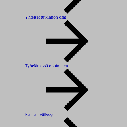
Yhteiset tutkinnon osat
Työelämässä oppiminen
Kansainvälisyys