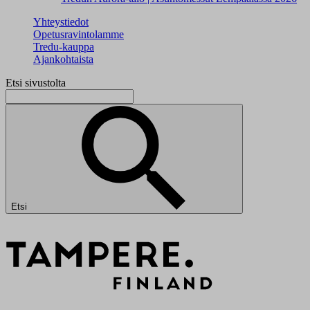
Yhteystiedot
Opetusravintolamme
Tredu-kauppa
Ajankohtaista
Etsi sivustolta
Etsi