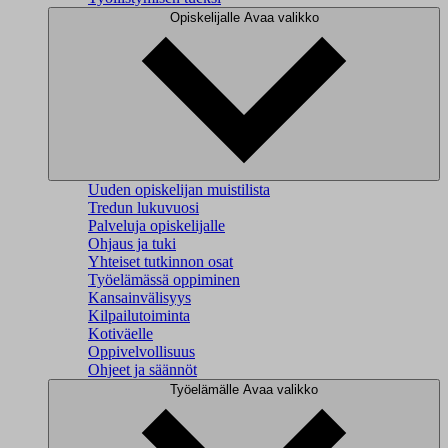
Opiskelijalle
Avaa valikko
Uuden opiskelijan muistilista
Tredun lukuvuosi
Palveluja opiskelijalle
Ohjaus ja tuki
Yhteiset tutkinnon osat
Työelämässä oppiminen
Kansainvälisyys
Kilpailutoiminta
Kotiväelle
Oppivelvollisuus
Ohjeet ja säännöt
Työelämälle
Avaa valikko