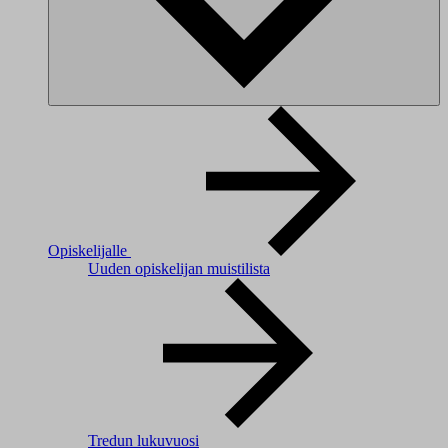
Opiskelijalle
Uuden opiskelijan muistilista
Tredun lukuvuosi