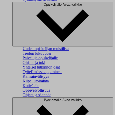
Opiskelijalle
Avaa valikko
Uuden opiskelijan muistilista
Tredun lukuvuosi
Palveluja opiskelijalle
Ohjaus ja tuki
Yhteiset tutkinnon osat
Työelämässä oppiminen
Kansainvälisyys
Kilpailutoiminta
Kotiväelle
Oppivelvollisuus
Ohjeet ja säännöt
Työelämälle
Avaa valikko