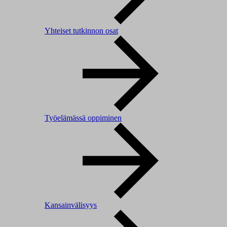
Yhteiset tutkinnon osat
Työelämässä oppiminen
Kansainvälisyys