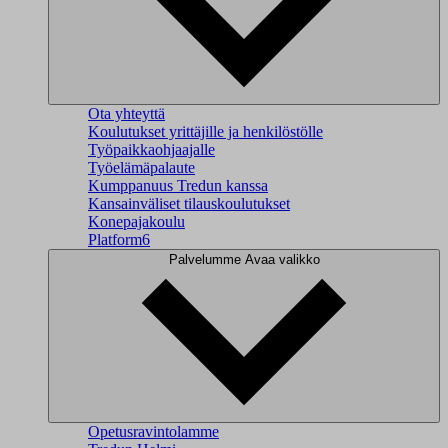
Ota yhteyttä
Koulutukset yrittäjille ja henkilöstölle
Työpaikkaohjaajalle
Työelämäpalaute
Kumppanuus Tredun kanssa
Kansainväliset tilauskoulutukset
Konepajakoulu
Platform6
Palvelumme
Avaa valikko
Opetusravintolamme