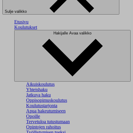
Sulje valikko
Etusivu
Koulutukset
Hakijalle
Avaa valikko
Aikuiskoulutus
Yhteishaku
Jatkuva haku
Oppisopimuskoulutus
Koulutustarjonta
Apua hakeutumiseen
Opoille
Tervetuloa tutustumaan
Opintojen rahoitus
Työllistymisen tueksi