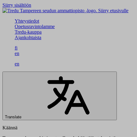
Siirry sisältöön
Siirry etusivulle
Yhteystiedot
Opetusravintolamme
Tredu-kauppa
Ajankohtaista
fi
en
en
Translate
Käännä