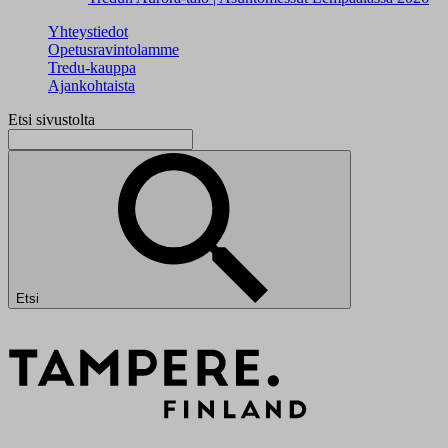
Yhteystiedot
Opetusravintolamme
Tredu-kauppa
Ajankohtaista
Etsi sivustolta
Etsi