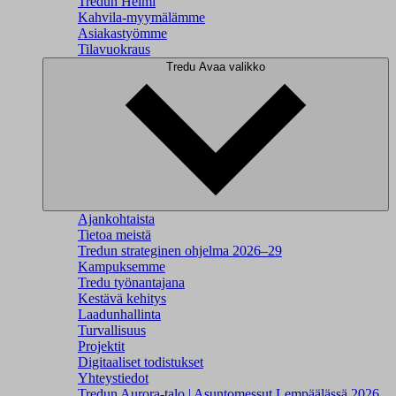
Tredun Helmi
Kahvila-myymälämme
Asiakastyömme
Tilavuokraus
Tredu
Avaa valikko
Ajankohtaista
Tietoa meistä
Tredun strateginen ohjelma 2026–29
Kampuksemme
Tredu työnantajana
Kestävä kehitys
Laadunhallinta
Turvallisuus
Projektit
Digitaaliset todistukset
Yhteystiedot
Tredun Aurora-talo | Asuntomessut Lempäälässä 2026