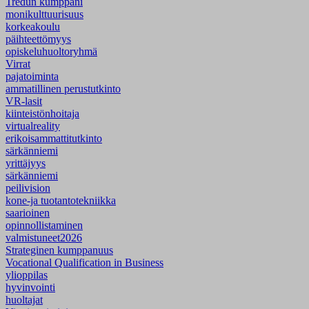
Tredun kumppani
monikulttuurisuus
korkeakoulu
päihteettömyys
opiskeluhuoltoryhmä
Virrat
pajatoiminta
ammatillinen perustutkinto
VR-lasit
kiinteistönhoitaja
virtualreality
erikoisammattitutkinto
särkänniemi
yrittäjyys
särkänniemi
peilivision
kone-ja tuotantotekniikka
saarioinen
opinnollistaminen
valmistuneet2026
Strateginen kumppanuus
Vocational Qualification in Business
ylioppilas
hyvinvointi
huoltajat