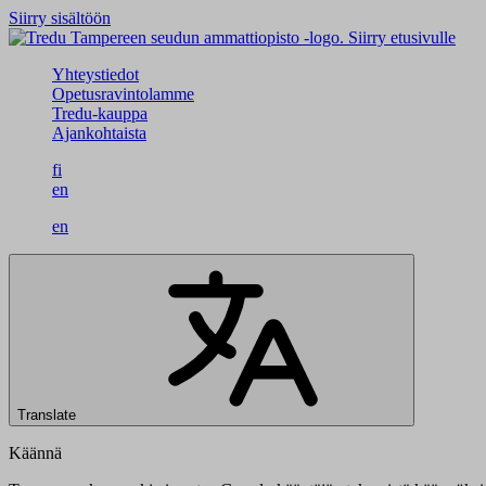
Siirry sisältöön
Siirry etusivulle
Yhteystiedot
Opetusravintolamme
Tredu-kauppa
Ajankohtaista
fi
en
en
Translate
Käännä