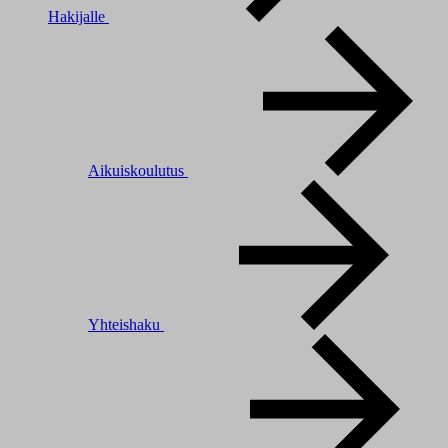
Hakijalle
Aikuiskoulutus
Yhteishaku