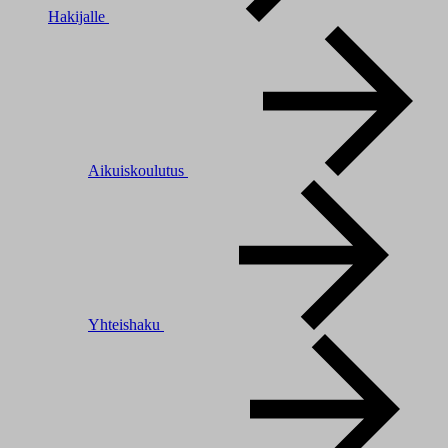
Hakijalle
Aikuiskoulutus
Yhteishaku