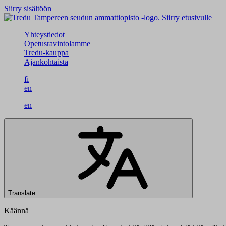
Siirry sisältöön
Siirry etusivulle
Yhteystiedot
Opetusravintolamme
Tredu-kauppa
Ajankohtaista
fi
en
en
Translate
Käännä