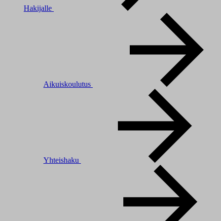
Hakijalle
Aikuiskoulutus
Yhteishaku