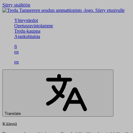
Siirry sisältöön
Siirry etusivulle
Yhteystiedot
Opetusravintolamme
Tredu-kauppa
Ajankohtaista
fi
en
en
Translate
Käännä